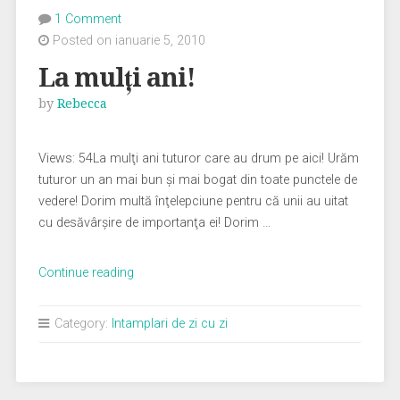
1 Comment
Posted on ianuarie 5, 2010
La mulţi ani!
by
Rebecca
Views: 54La mulţi ani tuturor care au drum pe aici! Urăm
tuturor un an mai bun şi mai bogat din toate punctele de
vedere! Dorim multă înţelepciune pentru că unii au uitat
cu desăvârşire de importanţa ei! Dorim …
„La
Continue reading
mulţi
ani!”
Category:
Intamplari de zi cu zi