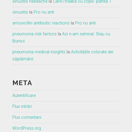
sinusitis headache
la
Care-i treaba cu copiii- partea 1
sinusitis
la
Pro nu anti
amoxicillin antibiotic reactions
la
Pro nu anti
pneumonia risk factors
la
Azi n-am semnal. Stau cu
Bunicii
pneumonia medical insights
la
Activitățile colorate ale
săptămânii
META
Autentificare
Flux intrări
Flux comentarii
WordPress.org