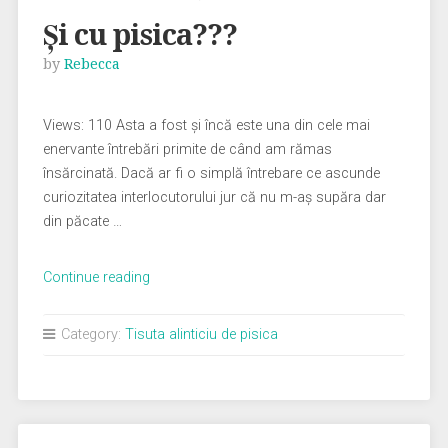
Şi cu pisica???
by
Rebecca
Views: 110 Asta a fost şi încă este una din cele mai
enervante întrebări primite de când am rămas
însărcinată. Dacă ar fi o simplă întrebare ce ascunde
curiozitatea interlocutorului jur că nu m-aş supăra dar
din păcate …
„Şi
Continue reading
cu
pisica???”
Category:
Tisuta alinticiu de pisica