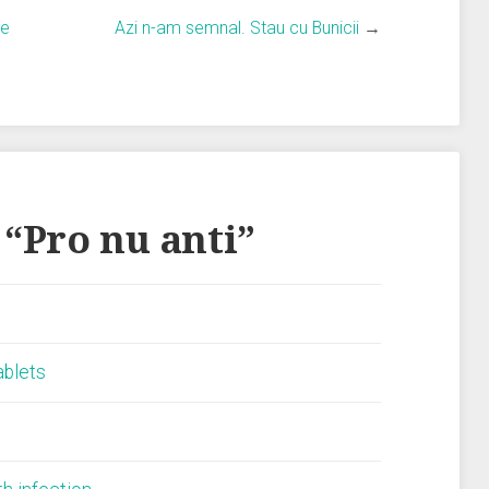
ne
Azi n-am semnal. Stau cu Bunicii
→
 “
Pro nu anti
”
ablets