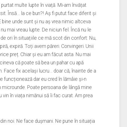
purtat multe lupte în viață. Mi-am învățat
it. Însă… la ce bun?! Aș fi putut face diferit și
E bine unde sunt și nu aș vrea nimic altceva
 mai vreau lupte. De niciun fel. Încă nu le
de ori în situațiile ce mă scot din confort: Nu,
nspiră, expiră. Toți avem păreri. Convingeri. Unii
orice preț. Chiar și eu am făcut asta. Nu mai
 cineva că poate să bea un pahar cu apă
n. Face fix același lucru… doar că, înainte de a
ne funcționează dar eu cred în lămâie și-n
ă în microunde. Poate persoana de lângă mine
vin în viața nimănui să îi fac curat. Am prea
din noi. Ne face dușmani. Ne pune în situația