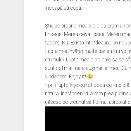
înceapă să cadă.
Știu pe propria mea piele că eram un 
bricege. Mereu ceva lipsea. Mereu mai e
tăcere. Nu. Exista întotdeauna un nou p
Lupta m-a învățaț multe dar eu îmi voi 
drumului. Lupta mea e pe cale să se sfâ
sunt cel mai mare dușman al meu. Cu mi
vindecare. Enjoy it!
* prin lupte înțeleg tot ceea ce implică
natură, încrâncenări. Avem prea puține 
găsesc pe vreunul să fie mai apropiat 