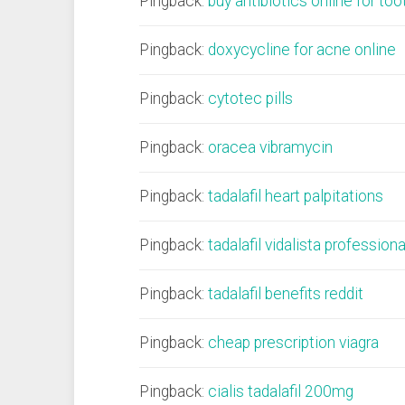
Pingback:
buy antibiotics online for too
Pingback:
doxycycline for acne online
Pingback:
cytotec pills
Pingback:
oracea vibramycin
Pingback:
tadalafil heart palpitations
Pingback:
tadalafil vidalista professiona
Pingback:
tadalafil benefits reddit
Pingback:
cheap prescription viagra
Pingback:
cialis tadalafil 200mg