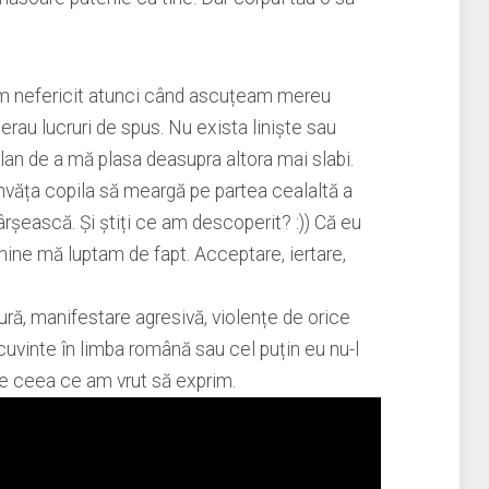
om nefericit atunci când ascuțeam mereu
rau lucruri de spus. Nu exista liniște sau
lan de a mă plasa deasupra altora mai slabi.
învăța copila să meargă pe partea cealaltă a
rșească. Și știți ce am descoperit? :)) Că eu
ne mă luptam de fapt. Acceptare, iertare,
 ură, manifestare agresivă, violențe de orice
cuvinte în limba română sau cel puțin eu nu-l
de ceea ce am vrut să exprim.