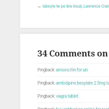
←
Iubește-te pe tine însuți, Lawrence Cra
34 Comments on
Pingback:
amoxicillin for uti
Pingback:
amlodipine besylate 2.5mg t
Pingback:
viagra tablet