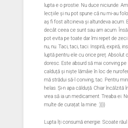
lupta e o prostie. Nu duce niciunde. Am 
lecțiile și nu pot spune că nu mi-au folos
aș fi fost altcineva și altundeva acum. 
decât ceea ce sunt sau am acum. Însă nu
pot evita pe toate dar îmi repet de zeci 
nu, nu. Taci, taci, taci. Inspiră, expiră, i
luptă pentru ele cu orice preț. Absolut 
doresc. Este absurd să mai conving pe
calduță și niște lămâie în loc de nurofe
mă strădui să-l conving, tac. Pentru mi
helas. Și-n apa călduță. Chiar încălzit
vrea să ia un medicament. Treaba ei. Nu 
multe de curațat la mine. :))))
Lupta îți consumă energie. Scoate răul 