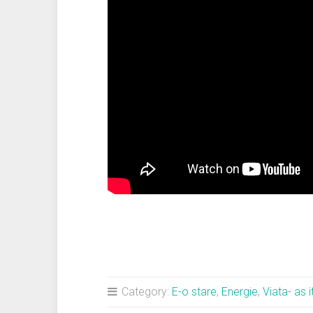
Category:
E-o stare
,
Energie
,
Viata- as it