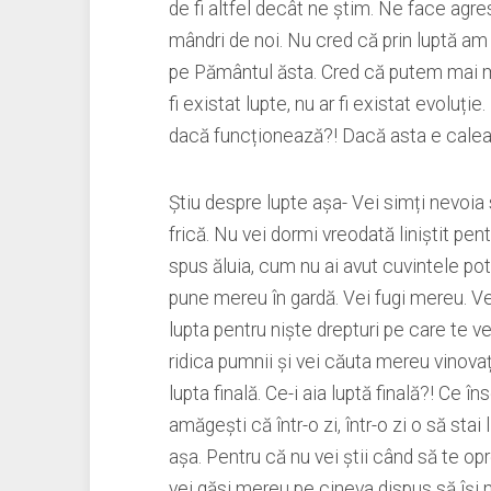
de fi altfel decât ne știm. Ne face agres
mândri de noi. Nu cred că prin luptă am
pe Pământul ăsta. Cred că putem mai mu
fi existat lupte, nu ar fi existat evoluți
dacă funcționează?! Dacă asta e calea
Știu despre lupte așa- Vei simți nevoia să
frică. Nu vei dormi vreodată liniștit pent
spus ăluia, cum nu ai avut cuvintele pot
pune mereu în gardă. Vei fugi mereu. Ve
lupta pentru niște drepturi pe care te vei 
ridica pumnii și vei căuta mereu vinovați
lupta finală. Ce-i aia luptă finală?! Ce î
amăgești că într-o zi, într-o zi o să stai 
așa. Pentru că nu vei știi când să te opr
vei găsi mereu pe cineva dispus să își 