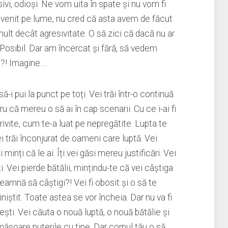
ivi, odioși. Ne vom uita în spate și nu vom fi
 venit pe lume, nu cred că asta avem de făcut
lt decât agresivitate. O să zici că dacă nu ar
e. Posibil. Dar am încercat și fără, să vedem
?! Imagine….
-i pui la punct pe toți. Vei trăi într-o continuă
ru că mereu o să ai în cap scenarii. Cu ce i-ai fi
rivite, cum te-a luat pe nepregătite. Lupta te
i trăi înconjurat de oameni care luptă. Vei
minți că le ai. Îți vei găsi mereu justificări. Vei
. Vei pierde bătălii, mințindu-te că vei câștiga
nseamnă să câștigi?! Vei fi obosit și o să te
liniștit. Toate astea se vor încheia. Dar nu va fi
ești. Vei căuta o nouă luptă, o nouă bătălie și
măsoare puterile cu tine. Dar corpul tău o să