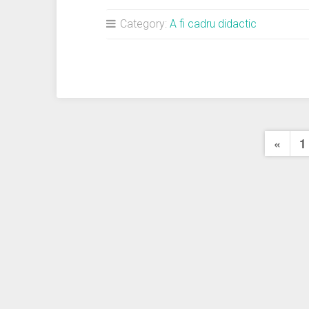
Category:
A fi cadru didactic
Pag
Previ
«
1
Page
art