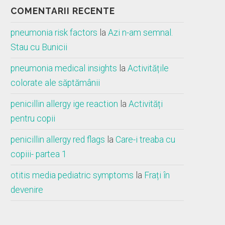
COMENTARII RECENTE
pneumonia risk factors
la
Azi n-am semnal.
Stau cu Bunicii
pneumonia medical insights
la
Activitățile
colorate ale săptămânii
penicillin allergy ige reaction
la
Activități
pentru copii
penicillin allergy red flags
la
Care-i treaba cu
copiii- partea 1
otitis media pediatric symptoms
la
Frați în
devenire