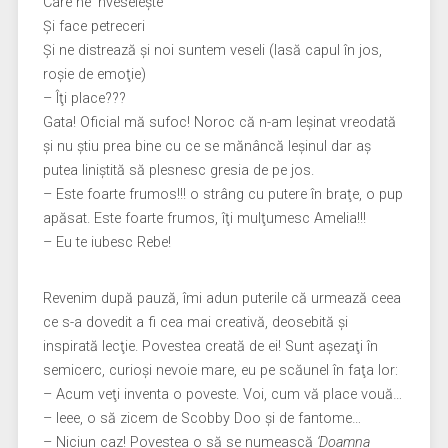
Care ne ‘nveseleşte
Şi face petreceri
Şi ne distrează şi noi suntem veseli (lasă capul în jos,
roşie de emoţie)
– Îţi place???
Gata! Oficial mă sufoc! Noroc că n-am leşinat vreodată
şi nu ştiu prea bine cu ce se mănâncă leşinul dar aş
putea liniştită să plesnesc gresia de pe jos.
– Este foarte frumos!!! o strâng cu putere în braţe, o pup
apăsat. Este foarte frumos, îţi mulţumesc Amelia!!!
– Eu te iubesc Rebe!
Revenim după pauză, îmi adun puterile că urmează ceea
ce s-a dovedit a fi cea mai creativă, deosebită şi
inspirată lecţie. Povestea creată de ei! Sunt aşezaţi în
semicerc, curioşi nevoie mare, eu pe scăunel în faţa lor:
– Acum veţi inventa o poveste. Voi, cum vă place vouă…
– Ieee, o să zicem de Scobby Doo şi de fantome…
– Niciun caz! Povestea o să se numească
‘Doamna