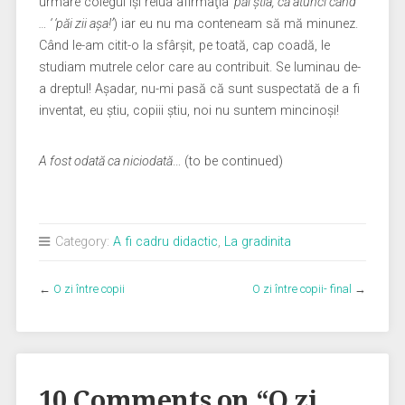
urmare colegul îşi relua afirmaţia
‘păi ştia, că atunci când
… ‘ ‘păi zii aşa!’
) iar eu nu ma conteneam să mă minunez.
Când le-am citit-o la sfârşit, pe toată, cap coadă, le
studiam mutrele celor care au contribuit. Se luminau de-
a dreptul! Aşadar, nu-mi pasă că sunt suspectată de a fi
inventat, eu ştiu, copiii ştiu, noi nu suntem mincinoşi!
A fost odată ca niciodată
… (to be continued)
Category:
A fi cadru didactic
,
La gradinita
←
O zi între copii
O zi între copii- final
→
10 Comments on “
O zi