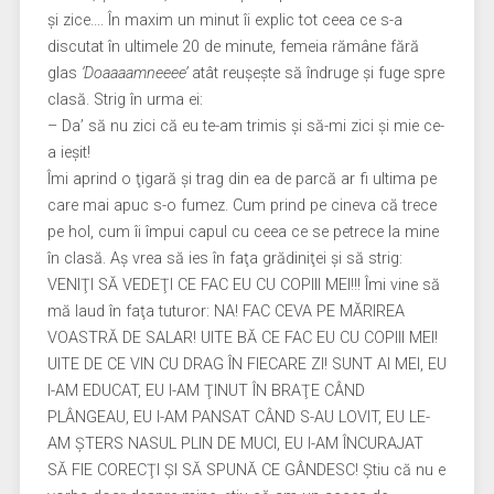
şi zice…. În maxim un minut îi explic tot ceea ce s-a
discutat în ultimele 20 de minute, femeia rămâne fără
glas
‘Doaaaamneeee’
atât reuşeşte să îndruge şi fuge spre
clasă. Strig în urma ei:
– Da’ să nu zici că eu te-am trimis şi să-mi zici şi mie ce-
a ieşit!
Îmi aprind o ţigară şi trag din ea de parcă ar fi ultima pe
care mai apuc s-o fumez. Cum prind pe cineva că trece
pe hol, cum îi împui capul cu ceea ce se petrece la mine
în clasă. Aş vrea să ies în faţa grădiniţei şi să strig:
VENIŢI SĂ VEDEŢI CE FAC EU CU COPIII MEI!!! Îmi vine să
mă laud în faţa tuturor: NA! FAC CEVA PE MĂRIREA
VOASTRĂ DE SALAR! UITE BĂ CE FAC EU CU COPIII MEI!
UITE DE CE VIN CU DRAG ÎN FIECARE ZI! SUNT AI MEI, EU
I-AM EDUCAT, EU I-AM ŢINUT ÎN BRAŢE CÂND
PLÂNGEAU, EU I-AM PANSAT CÂND S-AU LOVIT, EU LE-
AM ŞTERS NASUL PLIN DE MUCI, EU I-AM ÎNCURAJAT
SĂ FIE CORECŢI ŞI SĂ SPUNĂ CE GÂNDESC! Ştiu că nu e