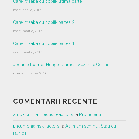
Care-i treaba cu copiii- ultima parte
marți aprilie, 2016
Care-i treaba cu copiii- partea 2
marți martie, 2016
Care-i treaba cu copiii- partea 1
vineri martie, 2016
Jocurile foamei, Hunger Games. Suzanne Collins
miercuri martie, 2016
COMENTARII RECENTE
amoxicillin antibiotic reactions
la
Pro nu anti
pneumonia risk factors
la
Azi n-am semnal. Stau cu
Bunicii