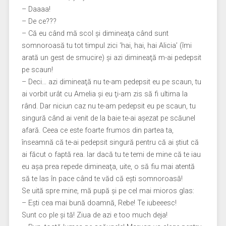
– Daaaa!
– De ce???
– Că eu când mă scol şi dimineaţa când sunt
somnoroasă tu tot timpul zici ‘hai, hai, hai Alicia’ (îmi
arată un gest de smucire) şi azi dimineaţă m-ai pedepsit
pe scaun!
– Deci… azi dimineaţă nu te-am pedepsit eu pe scaun, tu
ai vorbit urât cu Amelia şi eu ţi-am zis să fi ultima la
rând. Dar niciun caz nu te-am pedepsit eu pe scaun, tu
singură când ai venit de la baie te-ai aşezat pe scăunel
afară. Ceea ce este foarte frumos din partea ta,
înseamnă că te-ai pedepsit singură pentru că ai ştiut că
ai făcut o faptă rea. Iar dacă tu te temi de mine că te iau
eu aşa prea repede dimineaţa, uite, o să fiu mai atentă
să te las în pace când te văd că eşti somnoroasă!
Se uită spre mine, mă pupă şi pe cel mai mioros glas:
– Eşti cea mai bună doamnă, Rebe! Te iubeeesc!
Sunt co ple şi tă! Ziua de azi e too much deja!