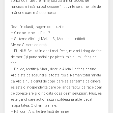
vorba doar despre mine, ştiu că am un acces de
narcisism însă nu pot descrie în cuvinte sentimentele de
mândrie care mă copleşesc.
Revin în clasă, tragem concluziile:
– Cine se teme de Rebe?
– Se teme Alicia şi Melisa S., Maruan identifică.
Melisa S. sare ca arsă:
– EU NU!!! Se uită în ochii mei, Rebe, mie mi-i drag de tine
de mor (îşi pune mâinile pe piept), mie nu mi-i frică de
tine.
– Da, da, rectifică Maru, doar la Alicia îi e frică de tine.
Alicia stă pe scăunel şi e toată roşie. Rămân total mirată
că Alicia nu e genul de copil care să se teamă de cineva,
ea este o independentă care pe lângă faptul că face doar
ce doreşte are şi o ridicată doză de miserupism. Plus, ea
este genul care acţionează întotdeauna altfel decât
majoritatea. O chem la mine:
– Păi cum Alis, ţie ţi-e frică de mine?