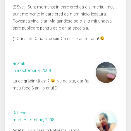
@Sveti: Sunt momente in care cred ca e si meritul meu,
sunt momente in care cred ca n-am nicio legatura.
Povestea vine, clar! Ma gandesc sa o si trimit undeva
spre publicare pentru ca e chiar speciala.
@Oana: Si Oana si copiii! Ca si ei erau tot asa!
anatati
luni octombrie, 2008
La ce grădiniţă eşti?
Nu de alta, dar fiu-
meu face 3 ani la anul:D
Rebecca
marți octombrie, 2008
Anatati: Eu lucrez în Bălcescu, lângă