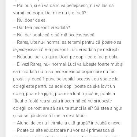
– Păi bun, şi eu vă când vă pedepsesc, nu vă las să
vorbiţi cu copiii. De mine nu ţi-e frică?
– Nu, doar de ea.
– Dar te-a pedepsit vreodată?
– Nu, dar poate că o să mă pedepsească.
– Rareş, uite nu-i normal să te temi pentru că
‘poate o să
te pedepsească’.
V-a pedepsit Luci vreodată pe nedrept?
– Nuuuuu, sar cu gura. Doar pe copiii care fac prostii.
– Ei vezi Rareş, nu-i normal. Luci vă iubeşte foarte mult şi
ea niciodată nu o să pedepsească copiii care nu fac
prostii, şi dacă îl pune pe copilul pedepsit cu spatele la
colegi este pentru că acel copil poate că şi-a lovit un
coleg, poate l-a jignit, poate i-a luat o jucărie, poate a
făcut o faptă rea şi asta înseamnă că nu-şi iubeşte
colegii, ce rost are să se uite atunci la ei? Să stea singur
şi să se gândească bine la ce-a făcut!
– Atunci de ce nu-l trimite la altă grupă? întreabă cineva.
– Poate că alte educatoare nu vor să-l primească şi