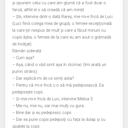
şi spunem celui cu care am glumit că a fost doar o
farsă, altfel el o să creadă că am minţit.
– Ştii, intervine dintr-o dată Rareş, mie mi-e frică de Luci.
(Luci fiind colega mea de grupă, o femeie excepţională
la care ţin nespus de mult şi care a făcut minuni cu
copiii ăştia, o femeie de la care eu am avut o grămadă
de învăţat).
Rămân siderată:
– Cum aşa?
– Aşa, când o văd simt aşa în stomac (îmi arată un
pumn strâns).
– Dar explică-mi de ce simţi asta?
– Pentru că mi-e frică c-o să mă pedepsească. Ea
pedepseşte copii.
– Şi mie mi-e frică de Luci, intervine Melisa S.
– Mie nu, mie nu, sar mai mulţi cu gura.
– Bine dar şi eu pedepsesc copii.
– Dar ea pune copiii pedepsiţi cu faţa la dulap şi cu
spatele la copii.