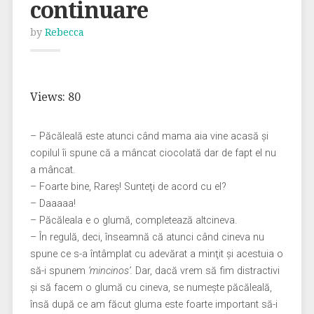
continuare
by
Rebecca
Views: 80
– Păcăleală este atunci când mama aia vine acasă şi
copilul îi spune că a mâncat ciocolată dar de fapt el nu
a mâncat.
– Foarte bine, Rareş! Sunteţi de acord cu el?
– Daaaaa!
– Păcăleala e o glumă, completează altcineva.
– În regulă, deci, înseamnă că atunci când cineva nu
spune ce s-a întâmplat cu adevărat a minţit şi acestuia o
să-i spunem
‘mincinos’.
Dar, dacă vrem să fim distractivi
şi să facem o glumă cu cineva, se numeşte păcăleală,
însă după ce am făcut gluma este foarte important să-i