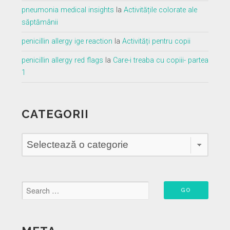
pneumonia medical insights
la
Activitățile colorate ale
săptămânii
penicillin allergy ige reaction
la
Activități pentru copii
penicillin allergy red flags
la
Care-i treaba cu copiii- partea
1
CATEGORII
Categorii