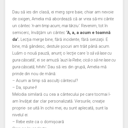
Dau să ies din clasă, ei merg spre baie, chiar am nevoie
de oxigen, Amelia mă abordează că ar vrea să-mi cânte
un cântec
‘n-am timp acum, mai târziu’
. Revenim, tot în
semicerc, învăţăm un cântec
‘A, a, a acum e toamnă
da’.
Lecţia merge bine, fără incidente, fără senzaţii. E
bine, mă gândesc, destule şocuri am trăit până acum.
Luăm o nouă pauză, anunţ o lecţie care
‘o să vă lase cu
gura căscată’
, ei se amuză
‘auzi la Rebe, cică o să ne lase cu
gura căscată, hihihi’.
Dau să ies din grupă, Amelia mă
prinde din nou de mână:
– Acum ai timp să asculţi cântecul?
– Da, spune-l!
Melodia similară cu cea a cântecului pe care tocmai l-
am învăţat dar clar personalizată. Versurile, creaţie
proprie- se uită în ochii mei, eu sunt aplecată, sunt la
nivelul ei:
– Rebe este ca o domişoară