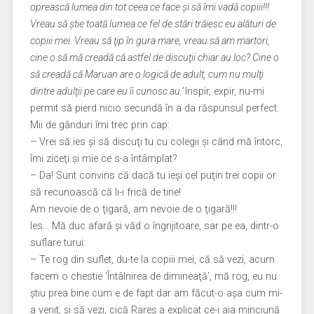
oprească lumea din tot ceea ce face şi să îmi vadă copiii!!!
Vreau să ştie toată lumea ce fel de stări trăiesc eu alături de
copiii mei. Vreau să ţip în gura mare, vreau să am martori,
cine o să mă creadă că astfel de discuţii chiar au loc? Cine o
să creadă că Maruan are o logică de adult, cum nu mulţi
dintre adulţii pe care eu îi cunosc au.’
Inspir, expir, nu-mi
permit să pierd nicio secundă în a da răspunsul perfect.
Mii de gânduri îmi trec prin cap:
– Vrei să ies şi să discuţi tu cu colegii şi când mă întorc,
îmi ziceţi şi mie ce s-a întâmplat?
– Da! Sunt convins că dacă tu ieşi cel puţin trei copii or
să recunoască că li-i frică de tine!
Am nevoie de o ţigară, am nevoie de o ţigară!!!
Ies… Mă duc afară şi văd o îngrijitoare, sar pe ea, dintr-o
suflare turui:
– Te rog din suflet, du-te la copiii mei, că să vezi, acum
facem o chestie ‘Întâlnirea de dimineaţă’, mă rog, eu nu
ştiu prea bine cum e de fapt dar am făcut-o aşa cum mi-
a venit, şi să vezi, cică Rareş a explicat ce-i aia minciună