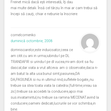
Freinet mică dacă eşti interesată, îţi dau
mai multe detalii. Însă cel târziu în mai ar cam trebui să
începi să cauţi, chiar e nebunie la înscriere.
cornelcornenko
duminică octombrie, 2008
domnisoarelor,este induiosator,ceea ce
am citit.cu ani in urma,iubindu-l pe DL
TRANDAFIR si urindu-l pe dl vucea,mi-am dorit sa fiu
dascal,dar viata a vrut altceva. am o observatie,daca n-
am batut la alta usa:bunul simt,pasiunea,DA
DA,PASIUNEA si nu in ultimul rind,sufletele bogate,,nu
trebuie sa stea toata viata la catedra.(full-time,vreau sa
zic).trebuie sa accedeti la conducere,apoi mai
sus.invatamintul,nu trebuie sa ramina MECENAT.avind la
conducere,oameni dedicati,lucrurile se vor schimba,in
bine.