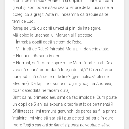
atunci ce să facă? Poate că şi copilului îi pare rău că a
greşit şi apoi poate să-şi ceară iertare de la Luci şi de la
colegi că a greşit. Asta nu înseamnă că trebuie să te
temi de Luci.
Rareş se uită cu ochii umezi şi plini de înţelegere.
Mă aplec la urechea lui Maruan şi îi şoptesc:
– Întreabă copiii dacă se tem de Rebe.
– Vi-i frică de Rebe? întreabă Maru plin de seriozitate.
– Nuuuuu! răspuns în cor
– Normal, se întoarce spre mine Maru foarte iritat. Ce ai
vrea să spună copiii dacă tu eşti de faţă? Crezi că ei au
curaj să zică că se tem de tine? (gesticulează plin de
afectare). De fapt, noi suntem toţi ruşinoşi ca Andreea,
doar câteodată ne facem curaj.
Simt că nu primesc aer, simt că fac implozie! Cum poate
un copil de 5 ani să expună o teorie atât de pertinentă?!
Sfiiiinteeeee! Îmi tremură genunchi de parcă aş fi la prima
întâlnire. Îmi vine să sar să-i pup pe toţi, să strig în gura
mare
‘luaţi o cameră de filmat şi puneţi pe youtube, să se