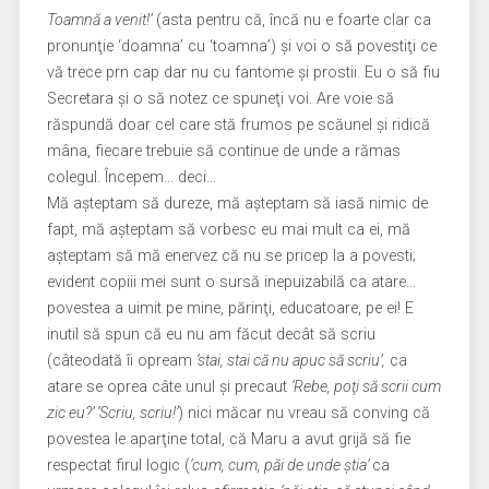
Toamnă a venit!’
(asta pentru că, încă nu e foarte clar ca
pronunţie ‘doamna’ cu ‘toamna’) şi voi o să povestiţi ce
vă trece prn cap dar nu cu fantome şi prostii. Eu o să fiu
Secretara şi o să notez ce spuneţi voi. Are voie să
răspundă doar cel care stă frumos pe scăunel şi ridică
mâna, fiecare trebuie să continue de unde a rămas
colegul. Începem… deci…
Mă aşteptam să dureze, mă aşteptam să iasă nimic de
fapt, mă aşteptam să vorbesc eu mai mult ca ei, mă
aşteptam să mă enervez că nu se pricep la a povesti;
evident copiii mei sunt o sursă inepuizabilă ca atare…
povestea a uimit pe mine, părinţi, educatoare, pe ei! E
inutil să spun că eu nu am făcut decât să scriu
(câteodată îi opream
‘stai, stai că nu apuc să scriu’,
ca
atare se oprea câte unul şi precaut
‘Rebe, poţi să scrii cum
zic eu?’ ‘Scriu, scriu!’
) nici măcar nu vreau să conving că
povestea le aparţine total, că Maru a avut grijă să fie
respectat firul logic (
‘cum, cum, păi de unde ştia’
ca