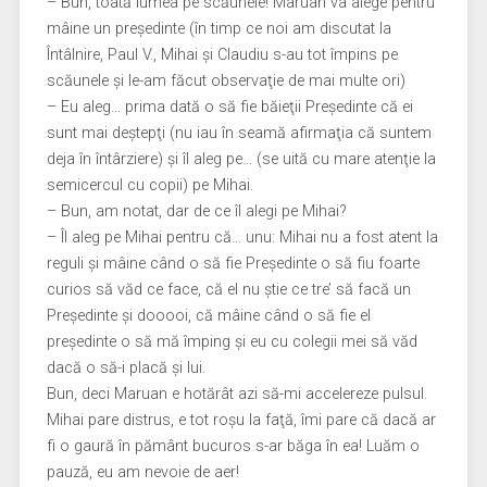
– Bun, toată lumea pe scăunele! Maruan va alege pentru
mâine un preşedinte (în timp ce noi am discutat la
Întâlnire, Paul V., Mihai şi Claudiu s-au tot împins pe
scăunele şi le-am făcut observaţie de mai multe ori)
– Eu aleg… prima dată o să fie băieţii Preşedinte că ei
sunt mai deştepţi (nu iau în seamă afirmaţia că suntem
deja în întârziere) şi îl aleg pe… (se uită cu mare atenţie la
semicercul cu copii) pe Mihai.
– Bun, am notat, dar de ce îl alegi pe Mihai?
– Îl aleg pe Mihai pentru că… unu: Mihai nu a fost atent la
reguli şi mâine când o să fie Preşedinte o să fiu foarte
curios să văd ce face, că el nu ştie ce tre’ să facă un
Preşedinte şi dooooi, că mâine când o să fie el
preşedinte o să mă împing şi eu cu colegii mei să văd
dacă o să-i placă şi lui.
Bun, deci Maruan e hotărât azi să-mi accelereze pulsul.
Mihai pare distrus, e tot roşu la faţă, îmi pare că dacă ar
fi o gaură în pământ bucuros s-ar băga în ea! Luăm o
pauză, eu am nevoie de aer!