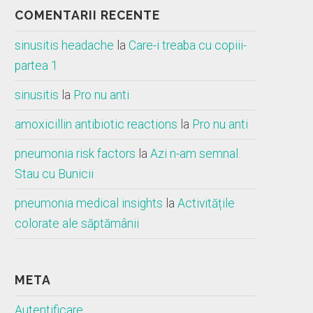
COMENTARII RECENTE
sinusitis headache
la
Care-i treaba cu copiii-
partea 1
sinusitis
la
Pro nu anti
amoxicillin antibiotic reactions
la
Pro nu anti
pneumonia risk factors
la
Azi n-am semnal.
Stau cu Bunicii
pneumonia medical insights
la
Activitățile
colorate ale săptămânii
META
Autentificare