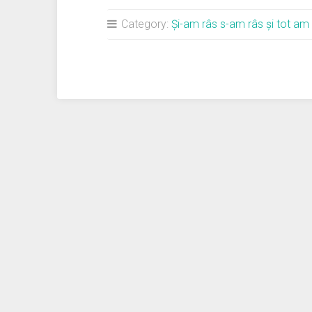
să
râzi
Category:
Şi-am râs s-am râs şi tot am
singur
până
la
epuizare”