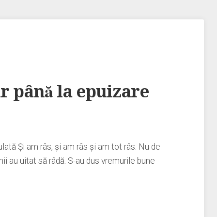
r până la epuizare
ulată Şi am râs, şi am râs şi am tot râs. Nu de
nii au uitat să râdă. S-au dus vremurile bune