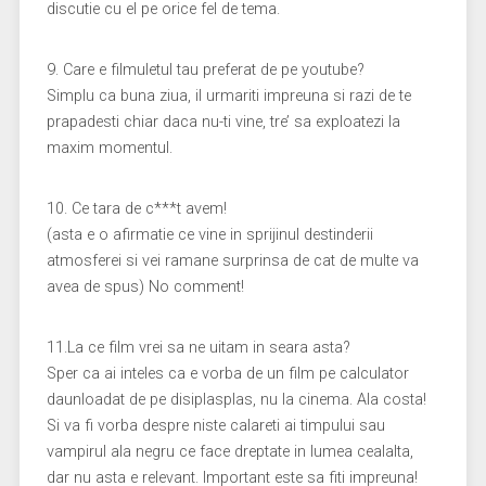
discutie cu el pe orice fel de tema.
9. Care e filmuletul tau preferat de pe youtube?
Simplu ca buna ziua, il urmariti impreuna si razi de te
prapadesti chiar daca nu-ti vine, tre’ sa exploatezi la
maxim momentul.
10. Ce tara de c***t avem!
(asta e o afirmatie ce vine in sprijinul destinderii
atmosferei si vei ramane surprinsa de cat de multe va
avea de spus) No comment!
11.La ce film vrei sa ne uitam in seara asta?
Sper ca ai inteles ca e vorba de un film pe calculator
daunloadat de pe disiplasplas, nu la cinema. Ala costa!
Si va fi vorba despre niste calareti ai timpului sau
vampirul ala negru ce face dreptate in lumea cealalta,
dar nu asta e relevant. Important este sa fiti impreuna!