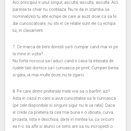
Aici principiul e unul singur, asculta, asculta, asculta. Aici
parerea ta chiar nu conteaza. Nu te da in stamba sa
nominalizezi tu alte echipe de care ai auzit doar ca sa te
dai cunoscatoare, nu stii in ce relatie sunt ele cu echipa
lui, in clasament.
7. Ce marca de bere doresti sa-ti cumpar cand mai vii pe
la mine in vizita?
Nu forta norocul sa-l aduci cand e casa ta intesata de
rudele tale dornice sa-l cunoasca pe print. Cumperi berea
si gata, ia mai multe doze, nu te zgarci.
8. Pe care dintre prietenele mele vrei sa o barfim azi?
Asta in cazul in care a avut curiozitatea sa le cunoasca
(pe cele disponibile si singure sigur nu le va rata). Daca
el crede ca prietena ta cea mai buna e o idioata, curva,
proasta, lista e deschisa, da-te in mintea lui, ca oricum
ea n-o sa afle si atunci ce sens are sa nu incropesti o