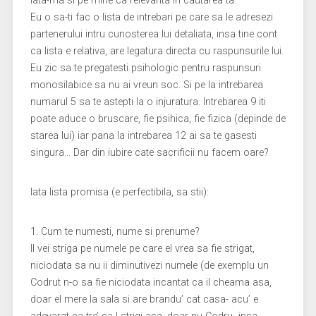
iata-ma si pe mine ca relevanta in cautarea ta.
Eu o sa-ti fac o lista de intrebari pe care sa le adresezi
partenerului intru cunosterea lui detaliata, insa tine cont
ca lista e relativa, are legatura directa cu raspunsurile lui.
Eu zic sa te pregatesti psihologic pentru raspunsuri
monosilabice sa nu ai vreun soc. Si pe la intrebarea
numarul 5 sa te astepti la o injuratura. Intrebarea 9 iti
poate aduce o bruscare, fie psihica, fie fizica (depinde de
starea lui) iar pana la intrebarea 12 ai sa te gasesti
singura… Dar din iubire cate sacrificii nu facem oare?
Iata lista promisa (e perfectibila, sa stii):
1. Cum te numesti, nume si prenume?
Il vei striga pe numele pe care el vrea sa fie strigat,
niciodata sa nu ii diminutivezi numele (de exemplu un
Codrut n-o sa fie niciodata incantat ca il cheama asa,
doar el mere la sala si are brandu’ cat casa- acu’ e