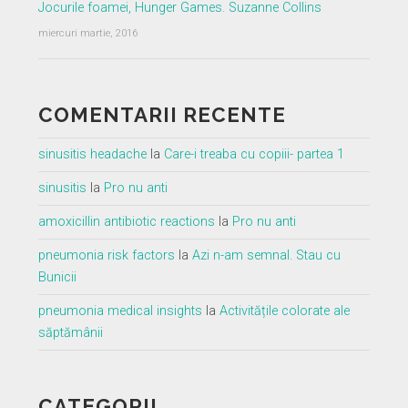
Jocurile foamei, Hunger Games. Suzanne Collins
miercuri martie, 2016
COMENTARII RECENTE
sinusitis headache
la
Care-i treaba cu copiii- partea 1
sinusitis
la
Pro nu anti
amoxicillin antibiotic reactions
la
Pro nu anti
pneumonia risk factors
la
Azi n-am semnal. Stau cu
Bunicii
pneumonia medical insights
la
Activitățile colorate ale
săptămânii
CATEGORII