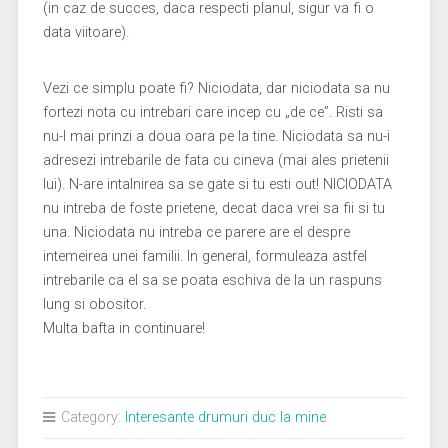
(in caz de succes, daca respecti planul, sigur va fi o
data viitoare).
Vezi ce simplu poate fi? Niciodata, dar niciodata sa nu
fortezi nota cu intrebari care incep cu „de ce”. Risti sa
nu-l mai prinzi a doua oara pe la tine. Niciodata sa nu-i
adresezi intrebarile de fata cu cineva (mai ales prietenii
lui). N-are intalnirea sa se gate si tu esti out! NICIODATA
nu intreba de foste prietene, decat daca vrei sa fii si tu
una. Niciodata nu intreba ce parere are el despre
intemeirea unei familii. In general, formuleaza astfel
intrebarile ca el sa se poata eschiva de la un raspuns
lung si obositor.
Multa bafta in continuare!
Category:
Interesante drumuri duc la mine