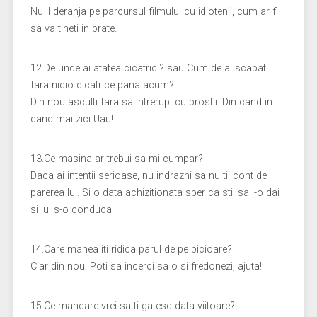
Nu il deranja pe parcursul filmului cu idiotenii, cum ar fi
sa va tineti in brate.
12.De unde ai atatea cicatrici? sau Cum de ai scapat
fara nicio cicatrice pana acum?
Din nou asculti fara sa intrerupi cu prostii. Din cand in
cand mai zici Uau!
13.Ce masina ar trebui sa-mi cumpar?
Daca ai intentii serioase, nu indrazni sa nu tii cont de
parerea lui. Si o data achizitionata sper ca stii sa i-o dai
si lui s-o conduca.
14.Care manea iti ridica parul de pe picioare?
Clar din nou! Poti sa incerci sa o si fredonezi, ajuta!
15.Ce mancare vrei sa-ti gatesc data viitoare?