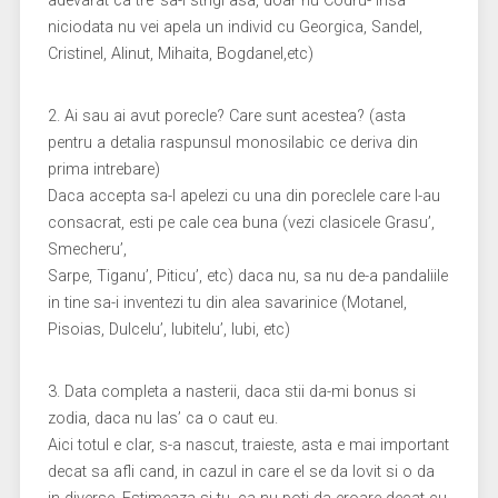
adevarat ca tre’ sa-l strigi asa, doar nu Codru- insa
niciodata nu vei apela un individ cu Georgica, Sandel,
Cristinel, Alinut, Mihaita, Bogdanel,etc)
2. Ai sau ai avut porecle? Care sunt acestea? (asta
pentru a detalia raspunsul monosilabic ce deriva din
prima intrebare)
Daca accepta sa-l apelezi cu una din poreclele care l-au
consacrat, esti pe cale cea buna (vezi clasicele Grasu’,
Smecheru’,
Sarpe, Tiganu’, Piticu’, etc) daca nu, sa nu de-a pandaliile
in tine sa-i inventezi tu din alea savarinice (Motanel,
Pisoias, Dulcelu’, Iubitelu’, Iubi, etc)
3. Data completa a nasterii, daca stii da-mi bonus si
zodia, daca nu las’ ca o caut eu.
Aici totul e clar, s-a nascut, traieste, asta e mai important
decat sa afli cand, in cazul in care el se da lovit si o da