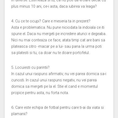
in diverse. Estimeaza si tu, ca nu poti da eroare decat cu
plus minus 10 ani, ce-i asta, daca iubirea va leaga?
4. Cu ce te ocupi? Care e meseria ta in prezent?
Asta e problematica. Nu pune niciodata la indoiala ce iti
spune el. Daca nu mergeti pe incredere atunci e degeaba.
Nici nu mai conteaza ce face, atata timp cat are bani sa
plateasca citro -macar pe a lui- sau pana la urma poti
sa platesti si tu, ca doar nu te doare portofelul.
5. Locuiesti cu parintii?
In cazul unui raspuns afirmativ, nu vei parea dornica sa-i
cunosti. In cazul unui raspuns negativ, nu vei parea
dornica sa mergeti pe la el. Stie el cand e momentul
propice pentru asta, nu forta nota.
6. Care este echipa de fotbal pentru care ti-ai da viata si
plamanii?