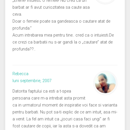
„Ehehe! Intuiesc o femeie! Nu cred ca un
barbat ar fi avut curiozitatea sa caute asa
ceva.
Doar o femeie poate sa gandeasca o cautare atat de
profunda.”
Acum intrebarea mea pentru tine.. cred ca o intuiesti.De
ce crezi ca barbatii nu s-ar gandi la o „cautare” atat de
profunda??..
Rebecca
luni septembrie, 2007
Datorita faptului ca esti a t-spea
persoana care m-a intrebat asta promit
ca in urmatorul moment de inspiratie voi face si varianta
pentru barbati. Nu pot sa-ti explic de ce am intuit, asa mi-
a venit. La fel am intuit ca „jocuri casa faci ungi” ar fi
fost cautare de copii, iar la asta s-a dovedit ca am