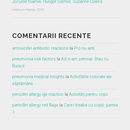
Jocurile foamei, Hunger Games. Suzanne Collins
miercuri martie, 2016
COMENTARII RECENTE
amoxicillin antibiotic reactions
la
Pro nu anti
pneumonia risk factors
la
Azi n-am semnal. Stau cu
Bunicii
pneumonia medical insights
la
Activitățile colorate ale
săptămânii
penicillin allergy ige reaction
la
Activități pentru copii
penicillin allergy red flags
la
Care-i treaba cu copiii- partea
1