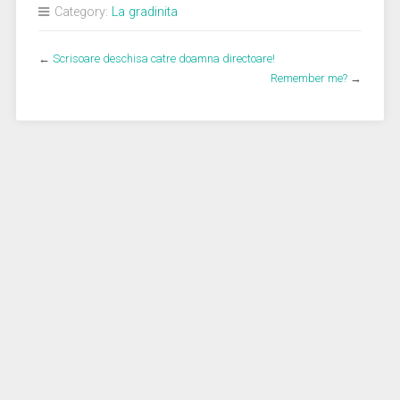
Category:
La gradinita
←
Scrisoare deschisa catre doamna directoare!
Remember me?
→