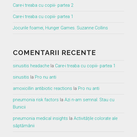
Care-i treaba cu copiii- partea 2
Care-i treaba cu copiii- partea 1
Jocurile foamei, Hunger Games. Suzanne Collins
COMENTARII RECENTE
sinusitis headache
la
Care-i treaba cu copiii- partea 1
sinusitis
la
Pro nu anti
amoxicillin antibiotic reactions
la
Pro nu anti
pneumonia risk factors
la
Azi n-am semnal. Stau cu
Bunicii
pneumonia medical insights
la
Activitățile colorate ale
săptămânii