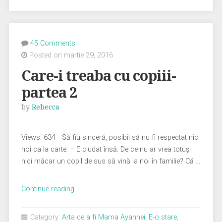
45 Comments
Posted on martie 29, 2016
Care-i treaba cu copiii-
partea 2
by
Rebecca
Views: 634– Să fiu sinceră, posibil să nu fi respectat nici
noi ca la carte. – E ciudat însă. De ce nu ar vrea totuși
nici măcar un copil de sus să vină la noi în familie? Că …
„Care-
Continue reading
i
treaba
Category:
Arta de a fi Mama Ayannei
,
E-o stare
,