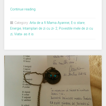
„Care-
Continue reading
i
treaba
Category:
Arta de a fi Mama Ayannei
,
E-o stare
,
cu
Energie
,
Intamplari de zi cu zi- 2
,
Povestile mele de zi cu
copiii-
zi
,
Viata- as it is
partea
1”