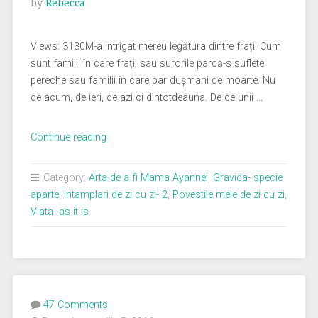
by
Rebecca
Views: 3130M-a intrigat mereu legătura dintre frați. Cum
sunt familii în care frații sau surorile parcă-s suflete
pereche sau familii în care par dușmani de moarte. Nu
de acum, de ieri, de azi ci dintotdeauna. De ce unii …
„Frați
Continue reading
în
devenire”
Category:
Arta de a fi Mama Ayannei
,
Gravida- specie
aparte
,
Intamplari de zi cu zi- 2
,
Povestile mele de zi cu zi
,
Viata- as it is
47 Comments