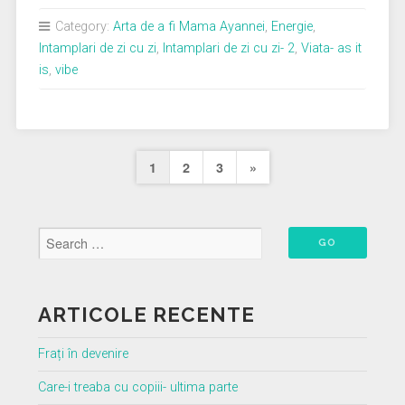
începe
Category:
Arta de a fi Mama Ayannei
,
Energie
,
prin
Intamplari de zi cu zi
,
Intamplari de zi cu zi- 2
,
Viata- as it
oameni”
is
,
vibe
Paginație
Next
1
2
3
»
articole
Page
ARTICOLE RECENTE
Frați în devenire
Care-i treaba cu copiii- ultima parte