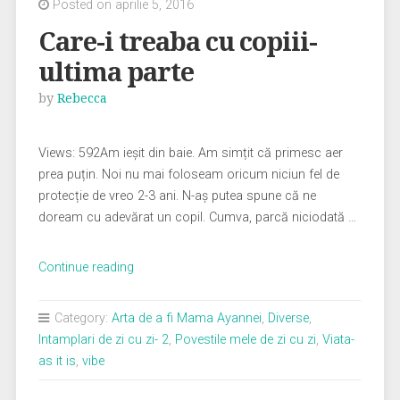
Posted on aprilie 5, 2016
Care-i treaba cu copiii-
ultima parte
by
Rebecca
Views: 592Am ieșit din baie. Am simțit că primesc aer
prea puțin. Noi nu mai foloseam oricum niciun fel de
protecție de vreo 2-3 ani. N-aș putea spune că ne
doream cu adevărat un copil. Cumva, parcă niciodată …
„Care-
Continue reading
i
treaba
Category:
Arta de a fi Mama Ayannei
,
Diverse
,
cu
Intamplari de zi cu zi- 2
,
Povestile mele de zi cu zi
,
Viata-
copiii-
as it is
,
vibe
ultima
parte”