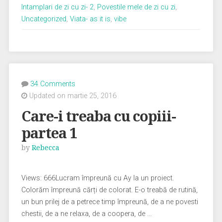
cu
Intamplari de zi cu zi- 2
,
Povestile mele de zi cu zi
,
copiii-
Uncategorized
,
Viata- as it is
,
vibe
partea
2”
34 Comments
Updated on martie 25, 2016
Care-i treaba cu copiii-
partea 1
by
Rebecca
Views: 666Lucram împreună cu Ay la un proiect.
Colorăm împreună cărți de colorat. E-o treabă de rutină,
un bun prilej de a petrece timp împreună, de a ne povesti
chestii, de a ne relaxa, de a coopera, de …