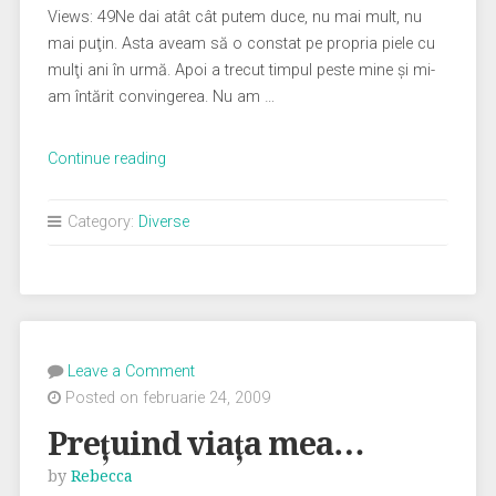
Views: 49Ne dai atât cât putem duce, nu mai mult, nu
mai puţin. Asta aveam să o constat pe propria piele cu
mulţi ani în urmă. Apoi a trecut timpul peste mine şi mi-
am întărit convingerea. Nu am …
„Şi
Continue reading
s-
a
Category:
Diverse
făcut
lumină!”
Leave a Comment
Posted on februarie 24, 2009
Preţuind viaţa mea…
by
Rebecca