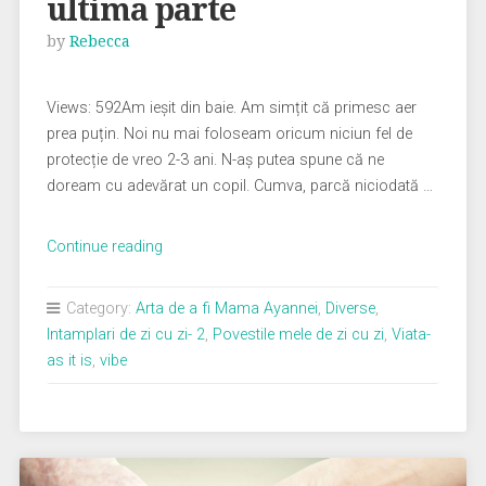
ultima parte
by
Rebecca
Views: 592Am ieșit din baie. Am simțit că primesc aer
prea puțin. Noi nu mai foloseam oricum niciun fel de
protecție de vreo 2-3 ani. N-aș putea spune că ne
doream cu adevărat un copil. Cumva, parcă niciodată …
„Care-
Continue reading
i
treaba
Category:
Arta de a fi Mama Ayannei
,
Diverse
,
cu
Intamplari de zi cu zi- 2
,
Povestile mele de zi cu zi
,
Viata-
copiii-
as it is
,
vibe
ultima
parte”