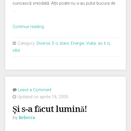
cunoască vreodată. Alții poate nu s-au putut bucura de
…
„Azi
Continue reading
n-
am
Category:
Diverse
,
E-o stare
,
Energie
,
Viata- as it is
,
semnal.
vibe
Stau
cu
Bunicii”
Leave a Comment
Updated on aprilie 18, 2009
Şi s-a făcut lumină!
by
Rebecca