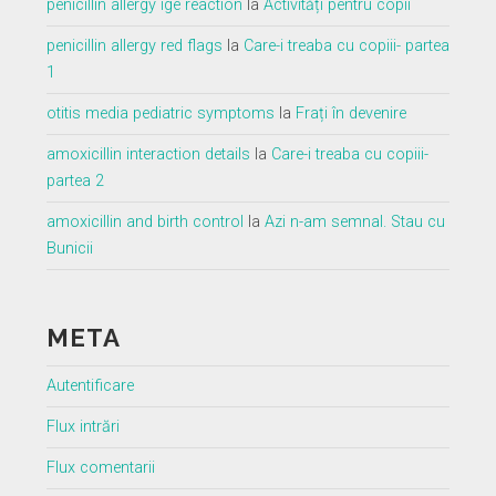
penicillin allergy ige reaction
la
Activități pentru copii
penicillin allergy red flags
la
Care-i treaba cu copiii- partea
1
otitis media pediatric symptoms
la
Frați în devenire
amoxicillin interaction details
la
Care-i treaba cu copiii-
partea 2
amoxicillin and birth control
la
Azi n-am semnal. Stau cu
Bunicii
META
Autentificare
Flux intrări
Flux comentarii