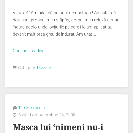
Views: 41Am uitat că nu sunt nemuritoare! Am uitat că
deşi sunt propriul meu stăpân, corpul meu refuză a mai
îndura acolo unde loviturile pe care i le-am aplicat au
devenit mult prea greu de îndurat. Am uitat …
„Preţuind
Continue reading
viaţa
mea…”
Category:
Diverse
11 Comments
Posted on octombrie 25, 2008
Masca lui ‘nimeni nu-i