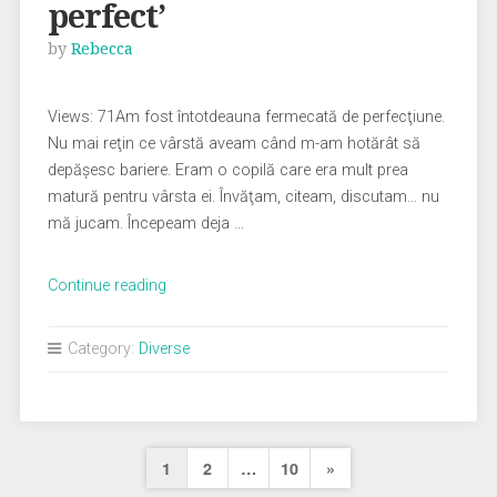
perfect’
by
Rebecca
Views: 71Am fost întotdeauna fermecată de perfecţiune.
Nu mai reţin ce vârstă aveam când m-am hotărât să
depăşesc bariere. Eram o copilă care era mult prea
matură pentru vârsta ei. Învăţam, citeam, discutam… nu
mă jucam. Începeam deja …
„Masca
Continue reading
lui
‘nimeni
Category:
Diverse
nu-
i
perfect’”
Paginație
Next
1
2
…
10
»