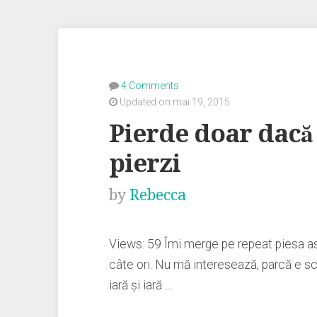
4 Comments
Updated on mai 19, 2015
Pierde doar dacă e
pierzi
by
Rebecca
Views: 59 Îmi merge pe repeat piesa as
câte ori. Nu mă interesează, parcă e sc
iară şi iară …