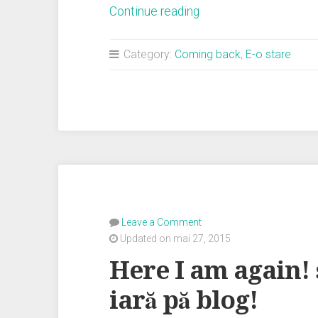
„Pierde
Continue reading
doar
dacă
Category:
Coming back
,
E-o stare
eşti
sigur
că
vrei
să
pierzi”
Leave a Comment
Updated on mai 27, 2015
Here I am again! s
iară pă blog!