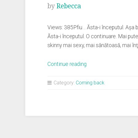
by
Rebecca
Views: 385Pfiu… Ăsta-i începutul. Aşa b
Ăsta-i începutul. O continuare. Mai put
skinny mai sexy, mai sănătoasă, mai înţe
„Here
Continue reading
I
am
Category:
Coming back
again!
sau
Buei,
o
să
scriu