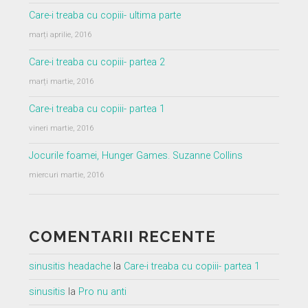
Care-i treaba cu copiii- ultima parte
marți aprilie, 2016
Care-i treaba cu copiii- partea 2
marți martie, 2016
Care-i treaba cu copiii- partea 1
vineri martie, 2016
Jocurile foamei, Hunger Games. Suzanne Collins
miercuri martie, 2016
COMENTARII RECENTE
sinusitis headache
la
Care-i treaba cu copiii- partea 1
sinusitis
la
Pro nu anti