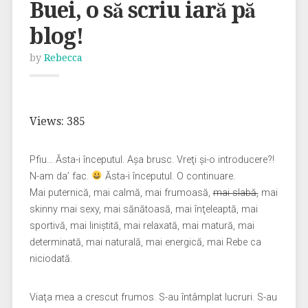
Buei, o să scriu iară pă
blog!
by
Rebecca
Views: 385
Pfiu… Ăsta-i începutul. Aşa brusc. Vreţi şi-o introducere?!
N-am da’ fac.
Ăsta-i începutul. O continuare.
Mai puternică, mai calmă, mai frumoasă,
mai slabă,
mai
skinny mai sexy, mai sănătoasă, mai înţeleaptă, mai
sportivă, mai liniştită, mai relaxată, mai matură, mai
determinată, mai naturală, mai energică, mai Rebe ca
niciodată.
Viaţa mea a crescut frumos. S-au întâmplat lucruri. S-au