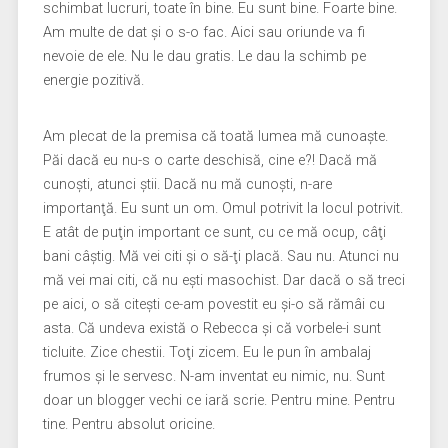
schimbat lucruri, toate în bine. Eu sunt bine. Foarte bine.
Am multe de dat şi o s-o fac. Aici sau oriunde va fi
nevoie de ele. Nu le dau gratis. Le dau la schimb pe
energie pozitivă.
Am plecat de la premisa că toată lumea mă cunoaşte.
Păi dacă eu nu-s o carte deschisă, cine e?! Dacă mă
cunoşti, atunci ştii. Dacă nu mă cunoşti, n-are
importanţă. Eu sunt un om. Omul potrivit la locul potrivit.
E atât de puţin important ce sunt, cu ce mă ocup, câţi
bani câştig. Mă vei citi şi o să-ţi placă. Sau nu. Atunci nu
mă vei mai citi, că nu eşti masochist. Dar dacă o să treci
pe aici, o să citeşti ce-am povestit eu şi-o să rămâi cu
asta. Că undeva există o Rebecca şi că vorbele-i sunt
ticluite. Zice chestii. Toţi zicem. Eu le pun în ambalaj
frumos şi le servesc. N-am inventat eu nimic, nu. Sunt
doar un blogger vechi ce iară scrie. Pentru mine. Pentru
tine. Pentru absolut oricine.