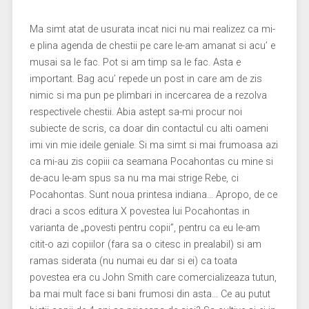
Ma simt atat de usurata incat nici nu mai realizez ca mi-
e plina agenda de chestii pe care le-am amanat si acu’ e
musai sa le fac. Pot si am timp sa le fac. Asta e
important. Bag acu’ repede un post in care am de zis
nimic si ma pun pe plimbari in incercarea de a rezolva
respectivele chestii. Abia astept sa-mi procur noi
subiecte de scris, ca doar din contactul cu alti oameni
imi vin mie ideile geniale. Si ma simt si mai frumoasa azi
ca mi-au zis copiii ca seamana Pocahontas cu mine si
de-acu le-am spus sa nu ma mai strige Rebe, ci
Pocahontas. Sunt noua printesa indiana… Apropo, de ce
draci a scos editura X povestea lui Pocahontas in
varianta de „povesti pentru copii”, pentru ca eu le-am
citit-o azi copiilor (fara sa o citesc in prealabil) si am
ramas siderata (nu numai eu dar si ei) ca toata
povestea era cu John Smith care comercializeaza tutun,
ba mai mult face si bani frumosi din asta… Ce au putut