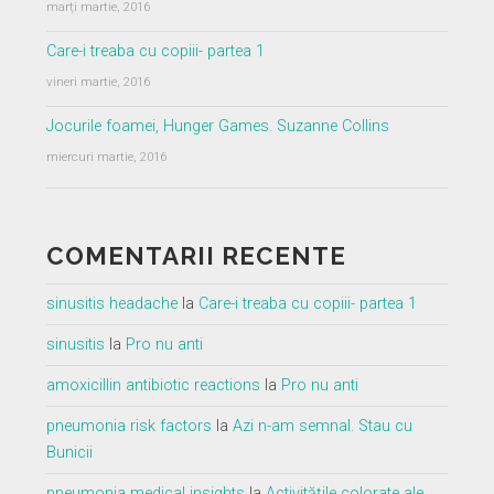
marți martie, 2016
Care-i treaba cu copiii- partea 1
vineri martie, 2016
Jocurile foamei, Hunger Games. Suzanne Collins
miercuri martie, 2016
COMENTARII RECENTE
sinusitis headache
la
Care-i treaba cu copiii- partea 1
sinusitis
la
Pro nu anti
amoxicillin antibiotic reactions
la
Pro nu anti
pneumonia risk factors
la
Azi n-am semnal. Stau cu
Bunicii
pneumonia medical insights
la
Activitățile colorate ale