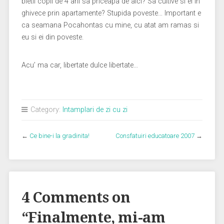
bietii copii de 4 ani sa priceapa de aici? Sa cultive si ei in
ghivece prin apartamente? Stupida poveste… Important e
ca seamana Pocahontas cu mine, cu atat am ramas si
eu si ei din poveste.
Acu’ ma car, libertate dulce libertate…
Category:
Intamplari de zi cu zi
←
Ce bine-i la gradinita!
Consfatuiri educatoare 2007
→
4 Comments on
“
Finalmente, mi-am