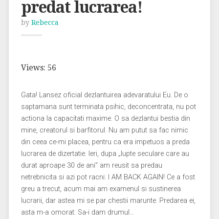
predat lucrarea!
by
Rebecca
Views: 56
Gata! Lansez oficial dezlantuirea adevaratului Eu. De o
saptamana sunt terminata psihic, deconcentrata, nu pot
actiona la capacitati maxime. O sa dezlantui bestia din
mine, creatorul si barfitorul. Nu am putut sa fac nimic
din ceea ce-mi placea, pentru ca era impetuos a preda
lucrarea de dizertatie. Ieri, dupa „lupte seculare care au
durat aproape 30 de ani” am reusit sa predau
netrebnicita si azi pot racni: I AM BACK AGAIN! Ce a fost
greu a trecut, acum mai am examenul si sustinerea
lucrarii, dar astea mi se par chestii marunte. Predarea ei,
asta m-a omorat. Sa-i dam drumul…