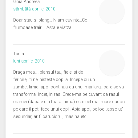
Goia Andreea
sâmbătă aprilie, 2010
Doar stau si plang… N-am cuvinte…Ce
frumoase trairi… Asta e viatza…
Tania
luni aprilie, 2010
Draga mea…. plansul tau, fie el si de
fericire, iti nelinisteste copila. Incepe cu un
zambet timid, apoi continua cu unul mai larg…care se va
transforma, incet, in ras. Crede-ma pe cuvant ca rasul
mamei (daca e din toata inima) este cel mai mare cadou
pe care il poti face unui copil. Abia apoi, pe loc „absolut”
secundar, ar fi caruciorul, masina etc……..