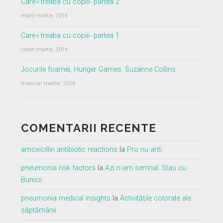
Care-i treaba cu copiii- partea 2
marți martie, 2016
Care-i treaba cu copiii- partea 1
vineri martie, 2016
Jocurile foamei, Hunger Games. Suzanne Collins
miercuri martie, 2016
COMENTARII RECENTE
amoxicillin antibiotic reactions
la
Pro nu anti
pneumonia risk factors
la
Azi n-am semnal. Stau cu
Bunicii
pneumonia medical insights
la
Activitățile colorate ale
săptămânii