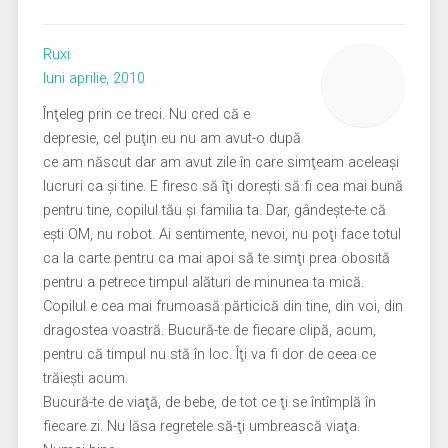
Ruxi
luni aprilie, 2010
Înţeleg prin ce treci. Nu cred că e
depresie, cel puţin eu nu am avut-o după
ce am născut dar am avut zile în care simţeam aceleaşi
lucruri ca şi tine. E firesc să îţi doreşti să fi cea mai bună
pentru tine, copilul tău şi familia ta. Dar, gândeşte-te că
eşti OM, nu robot. Ai sentimente, nevoi, nu poţi face totul
ca la carte pentru ca mai apoi să te simţi prea obosită
pentru a petrece timpul alături de minunea ta mică.
Copilul e cea mai frumoasă părticică din tine, din voi, din
dragostea voastră. Bucură-te de fiecare clipă, acum,
pentru că timpul nu stă în loc. Îţi va fi dor de ceea ce
trăieşti acum.
Bucură-te de viaţă, de bebe, de tot ce ţi se întîmplă în
fiecare zi. Nu lăsa regretele să-ţi umbrească viaţa.