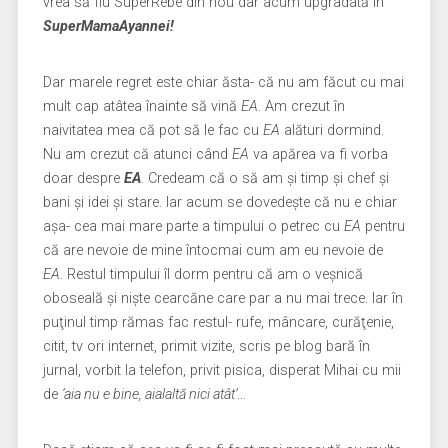
vrea să fiu SuperRebe din nou dar acum upgradată în
SuperMamaAyannei!
Dar marele regret este chiar ăsta- că nu am făcut cu mai
mult cap atâtea înainte să vină
EA
. Am crezut în
naivitatea mea că pot să le fac cu
EA
alături dormind.
Nu am crezut că atunci când
EA
va apărea va fi vorba
doar despre
EA
. Credeam că o să am şi timp şi chef şi
bani şi idei şi stare. Iar acum se dovedeşte că nu e chiar
aşa- cea mai mare parte a timpului o petrec cu
EA
pentru
că are nevoie de mine întocmai cum am eu nevoie de
EA
. Restul timpului îl dorm pentru că am o veşnică
oboseală şi nişte cearcăne care par a nu mai trece. Iar în
puţinul timp rămas fac restul- rufe, mâncare, curăţenie,
citit, tv ori internet, primit vizite, scris pe blog bară în
jurnal, vorbit la telefon, privit pisica, disperat Mihai cu mii
de
‘aia nu e bine, aialaltă nici atât’
…