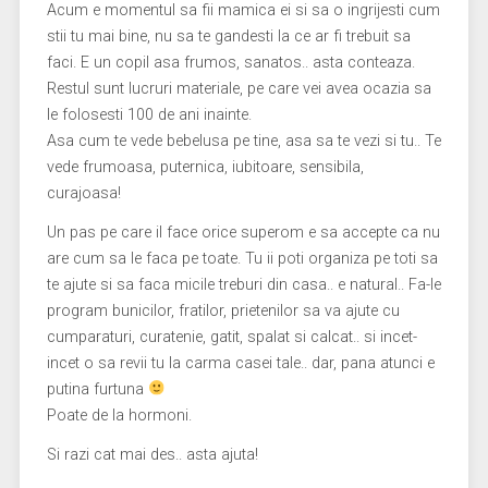
Acum e momentul sa fii mamica ei si sa o ingrijesti cum
stii tu mai bine, nu sa te gandesti la ce ar fi trebuit sa
faci. E un copil asa frumos, sanatos.. asta conteaza.
Restul sunt lucruri materiale, pe care vei avea ocazia sa
le folosesti 100 de ani inainte.
Asa cum te vede bebelusa pe tine, asa sa te vezi si tu.. Te
vede frumoasa, puternica, iubitoare, sensibila,
curajoasa!
Un pas pe care il face orice superom e sa accepte ca nu
are cum sa le faca pe toate. Tu ii poti organiza pe toti sa
te ajute si sa faca micile treburi din casa.. e natural.. Fa-le
program bunicilor, fratilor, prietenilor sa va ajute cu
cumparaturi, curatenie, gatit, spalat si calcat.. si incet-
incet o sa revii tu la carma casei tale.. dar, pana atunci e
putina furtuna
Poate de la hormoni.
Si razi cat mai des.. asta ajuta!