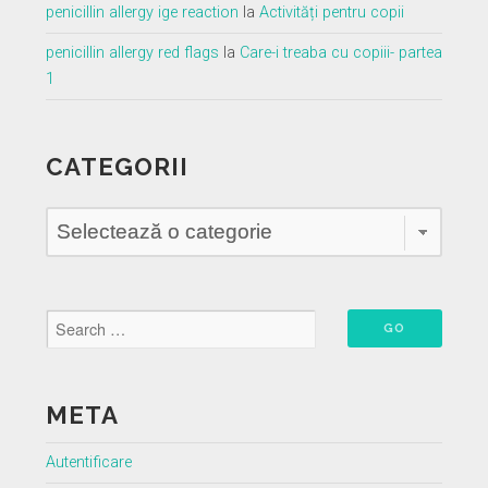
penicillin allergy ige reaction
la
Activități pentru copii
penicillin allergy red flags
la
Care-i treaba cu copiii- partea
1
CATEGORII
Categorii
META
Autentificare