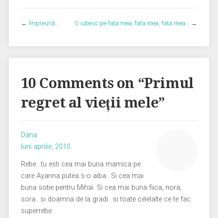
←
Împreună…
O iubesc pe fata mea, fata mea, fata mea…
→
10 Comments on “
Primul
regret al vieţii mele
”
Dana
luni aprilie, 2010
Rebe.. tu esti cea mai buna mamica pe
care Ayanna putea s-o aiba.. Si cea mai
buna sotie pentru Mihai. Si cea mai buna fiica, nora,
sora.. si doamna de la gradi.. si toate celelalte ce te fac
superrebe.