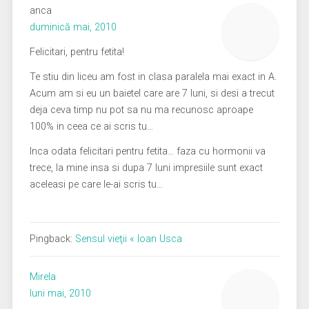
anca
duminică mai, 2010
Felicitari, pentru fetita!
Te stiu din liceu am fost in clasa paralela mai exact in A.
Acum am si eu un baietel care are 7 luni, si desi a trecut
deja ceva timp nu pot sa nu ma recunosc aproape
100% in ceea ce ai scris tu…
Inca odata felicitari pentru fetita… faza cu hormonii va
trece, la mine insa si dupa 7 luni impresiile sunt exact
aceleasi pe care le-ai scris tu…
Pingback:
Sensul vieţii « Ioan Usca
Mirela
luni mai, 2010