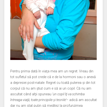
Pentru prima dată în viaţa mea am un regret. Vreau din
tot sufletul să pot crede că e de la hormoni sau o anexă
a depresiei post-natale. Regret cu toată puterea şi din tot
corpul că nu am ştiut cum e să ai un copil. Că nu am
ascultat când alţii spuneau
‘un copil îţi va schimba
întreaga viaţă, toate principiile şi teoriile’
– adică am ascultat
dar nu am stat puţin să meditez la profunzimea