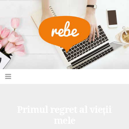
Primul regret al vieţii
mele