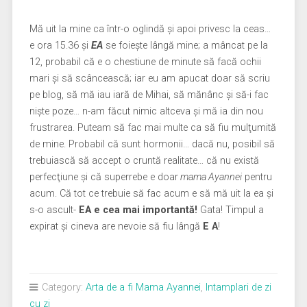
Mă uit la mine ca într-o oglindă şi apoi privesc la ceas…
e ora 15.36 şi
EA
se foieşte lângă mine; a mâncat pe la
12, probabil că e o chestiune de minute să facă ochii
mari şi să scâncească; iar eu am apucat doar să scriu
pe blog, să mă iau iară de Mihai, să mănânc şi să-i fac
nişte poze… n-am făcut nimic altceva şi mă ia din nou
frustrarea. Puteam să fac mai multe ca să fiu mulţumită
de mine. Probabil că sunt hormonii… dacă nu, posibil să
trebuiască să accept o cruntă realitate… că nu există
perfecţiune şi că superrebe e doar
mama Ayannei
pentru
acum. Că tot ce trebuie să fac acum e să mă uit la ea şi
s-o ascult-
EA e cea mai importantă!
Gata! Timpul a
expirat şi cineva are nevoie să fiu lângă
E A
!
Category:
Arta de a fi Mama Ayannei
,
Intamplari de zi
cu zi