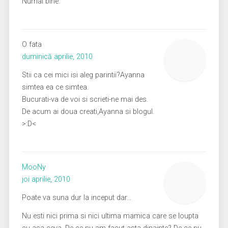
Numai bine.
O fata
duminică aprilie, 2010
Stii ca cei mici isi aleg parintii?Ayanna
simtea ea ce simtea.
Bucurati-va de voi si scrieti-ne mai des.
De acum ai doua creati,Ayanna si blogul.
>:D<
MooNy
joi aprilie, 2010
Poate va suna dur la inceput dar…
Nu esti nici prima si nici ultima mamica care se loupta