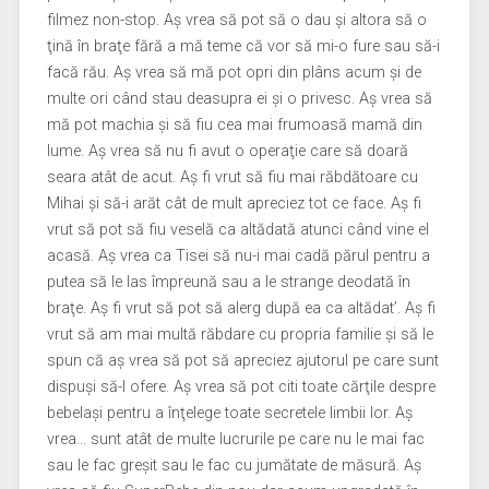
filmez non-stop. Aş vrea să pot să o dau şi altora să o
ţină în braţe fără a mă teme că vor să mi-o fure sau să-i
facă rău. Aş vrea să mă pot opri din plâns acum şi de
multe ori când stau deasupra ei şi o privesc. Aş vrea să
mă pot machia şi să fiu cea mai frumoasă mamă din
lume. Aş vrea să nu fi avut o operaţie care să doară
seara atât de acut. Aş fi vrut să fiu mai răbdătoare cu
Mihai şi să-i arăt cât de mult apreciez tot ce face. Aş fi
vrut să pot să fiu veselă ca altădată atunci când vine el
acasă. Aş vrea ca Tisei să nu-i mai cadă părul pentru a
putea să le las împreună sau a le strange deodată în
braţe. Aş fi vrut să pot să alerg după ea ca altădat’. Aş fi
vrut să am mai multă răbdare cu propria familie şi să le
spun că aş vrea să pot să apreciez ajutorul pe care sunt
dispuşi să-l ofere. Aş vrea să pot citi toate cărţile despre
bebelaşi pentru a înţelege toate secretele limbii lor. Aş
vrea… sunt atât de multe lucrurile pe care nu le mai fac
sau le fac greşit sau le fac cu jumătate de măsură. Aş