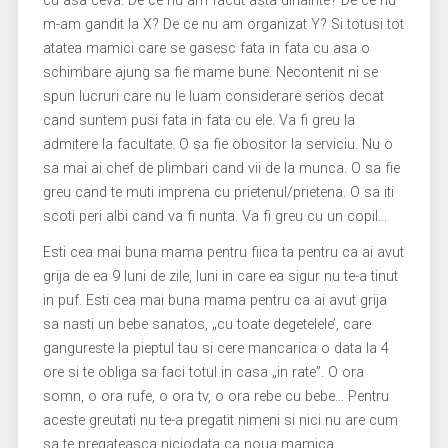
cu asa ceva. De ce nu am facut asta dinainte? De ce nu
m-am gandit la X? De ce nu am organizat Y? Si totusi tot
atatea mamici care se gasesc fata in fata cu asa o
schimbare ajung sa fie mame bune. Necontenit ni se
spun lucruri care nu le luam considerare serios decat
cand suntem pusi fata in fata cu ele. Va fi greu la
admitere la facultate. O sa fie obositor la serviciu. Nu o
sa mai ai chef de plimbari cand vii de la munca. O sa fie
greu cand te muti imprena cu prietenul/prietena. O sa iti
scoti peri albi cand va fi nunta. Va fi greu cu un copil…
Esti cea mai buna mama pentru fiica ta pentru ca ai avut
grija de ea 9 luni de zile, luni in care ea sigur nu te-a tinut
in puf. Esti cea mai buna mama pentru ca ai avut grija
sa nasti un bebe sanatos, „cu toate degetelele’, care
gangureste la pieptul tau si cere mancarica o data la 4
ore si te obliga sa faci totul in casa „in rate”. O ora
somn, o ora rufe, o ora tv, o ora rebe cu bebe… Pentru
aceste greutati nu te-a pregatit nimeni si nici nu are cum
sa te pregateasca niciodata ca noua mamica.