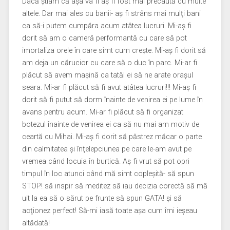
Dacă ştiam că aşa va fi aş fi fost mai precaută cu multe
altele. Dar mai ales cu banii- aş fi strâns mai mulţi bani
ca să-i putem cumpăra acum atâtea lucruri. Mi-aş fi
dorit să am o cameră performantă cu care să pot
imortaliza orele în care simt cum creşte. Mi-aş fi dorit să
am deja un cărucior cu care să o duc în parc. Mi-ar fi
plăcut să avem maşină ca tatăl ei să ne arate oraşul
seara. Mi-ar fi plăcut să fi avut atâtea lucruri!!! Mi-aş fi
dorit să fi putut să dorm înainte de venirea ei pe lume în
avans pentru acum. Mi-ar fi plăcut să fi organizat
botezul înainte de venirea ei ca să nu mai am motiv de
ceartă cu Mihai. Mi-aş fi dorit să păstrez măcar o parte
din calmitatea şi înţelepciunea pe care le-am avut pe
vremea când locuia în burtică. Aş fi vrut să pot opri
timpul în loc atunci când mă simt copleşită- să spun
STOP! să inspir să meditez să iau decizia corectă să mă
uit la ea să o sărut pe frunte să spun GATA! şi să
acţionez perfect! Să-mi iasă toate aşa cum îmi ieşeau
altădată!