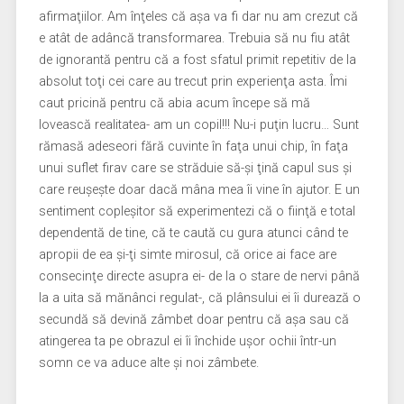
afirmaţiilor. Am înţeles că aşa va fi dar nu am crezut că
e atât de adâncă transformarea. Trebuia să nu fiu atât
de ignorantă pentru că a fost sfatul primit repetitiv de la
absolut toţi cei care au trecut prin experienţa asta. Îmi
caut pricină pentru că abia acum începe să mă
lovească realitatea- am un copil!!! Nu-i puţin lucru… Sunt
rămasă adeseori fără cuvinte în faţa unui chip, în faţa
unui suflet firav care se străduie să-şi ţină capul sus şi
care reuşeşte doar dacă mâna mea îi vine în ajutor. E un
sentiment copleşitor să experimentezi că o fiinţă e total
dependentă de tine, că te caută cu gura atunci când te
apropii de ea şi-ţi simte mirosul, că orice ai face are
consecinţe directe asupra ei- de la o stare de nervi până
la a uita să mănânci regulat-, că plânsului ei îi durează o
secundă să devină zâmbet doar pentru că aşa sau că
atingerea ta pe obrazul ei îi închide uşor ochii într-un
somn ce va aduce alte şi noi zâmbete.