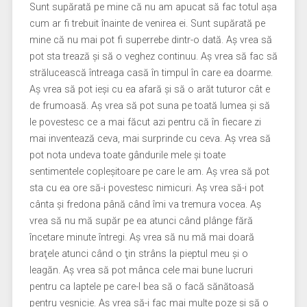
Sunt supărată pe mine că nu am apucat să fac totul aşa
cum ar fi trebuit înainte de venirea ei. Sunt supărată pe
mine că nu mai pot fi superrebe dintr-o dată. Aş vrea să
pot sta trează şi să o veghez continuu. Aş vrea să fac să
strălucească întreaga casă în timpul în care ea doarme.
Aş vrea să pot ieşi cu ea afară şi să o arăt tuturor cât e
de frumoasă. Aş vrea să pot suna pe toată lumea şi să
le povestesc ce a mai făcut azi pentru că în fiecare zi
mai inventează ceva, mai surprinde cu ceva. Aş vrea să
pot nota undeva toate gândurile mele şi toate
sentimentele copleşitoare pe care le am. Aş vrea să pot
sta cu ea ore să-i povestesc nimicuri. Aş vrea să-i pot
cânta şi fredona până când îmi va tremura vocea. Aş
vrea să nu mă supăr pe ea atunci când plânge fără
încetare minute întregi. Aş vrea să nu mă mai doară
braţele atunci când o ţin strâns la pieptul meu şi o
leagăn. Aş vrea să pot mânca cele mai bune lucruri
pentru ca laptele pe care-l bea să o facă sănătoasă
pentru veşnicie. Aş vrea să-i fac mai multe poze şi să o