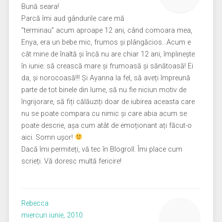
Bună seara!
Parcă îmi aud gândurile care mă
”terminau” acum aproape 12 ani, când comoara mea,
Enya, era un bebe mic, frumos și plângăcios…Acum e
cât mine de înaltă și încă nu are chiar 12 ani, împlinește
în iunie: să crească mare și frumoasă și sănătoasă! Ei
da, și norocoasă!!! Și Ayanna la fel, să aveți împreună
parte de tot binele din lume, să nu fie niciun motiv de
îngrijorare, să fiți călăuziți doar de iubirea aceasta care
nu se poate compara cu nimic și care abia acum se
poate descrie, așa cum atât de emoționant ați făcut-o
aici. Somn ușor!
Dacă îmi permiteți, vă tec în Blogroll. Îmi place cum
scrieți. Vă doresc multă fericire!
Rebecca
miercuri iunie, 2010