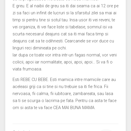
E greu. E al naibii de greu sa iti dai seama ca ai 12 ore pe
zi sa faci un infinit de lucruri si la sfarsitul zilei sa mai ai
timp si pentru tine si sotul tau. Insa usor iti vei reveni, te
vei organiza, iti vei face liste si tabelase, somnul isi va
scurta necesarul deajuns cat sa iti mai faca timp si
deajuns cat sa te odihnesti. Cearcanele se vor duce cu
linguri reci dimineata pe ochi.
Iar dupa ce toate vor intra intr-un fagas normal, vor veni
colicii, apoi iar normalitate, apoi, apoi, apoi… Si va fi o
viata frumoasa.
Esti REBE CU BEBE. Esti mamica intre mamicile care au
aceleasi griji ca si tine si nu trebuie sa iti fie frica. Fii
nervoasa, fii calma, fii iubitoare, zambareata, sau lasa
sa ti se scurga o lacrima pe fata. Pentru ca asta te face
om si asta te va face CEA MAI BUNA MAMA.