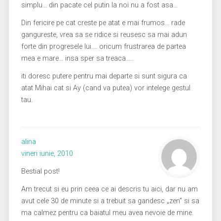
simplu… din pacate cel putin la noi nu a fost asa…
Din fericire pe cat creste pe atat e mai frumos… rade
gangureste, vrea sa se ridice si reusesc sa mai adun
forte din progresele lui…. oricum frustrarea de partea
mea e mare… insa sper sa treaca…..
iti doresc putere pentru mai departe si sunt sigura ca
atat Mihai cat si Ay (cand va putea) vor intelege gestul
tau.
alina
vineri iunie, 2010
Bestial post!
Am trecut si eu prin ceea ce ai descris tu aici, dar nu am
avut cele 30 de minute si a trebuit sa gandesc „zen” si sa
ma calmez pentru ca baiatul meu avea nevoie de mine.