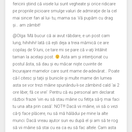
fericirii ştiind că visele lui sunt vegheate şi orice ridicare
pe propriile picioare smulge valuri de admiraţie de la cel
mai sincer fan al lui- tu, mama sa. Vă pupăm cu drag
şi… am zâmbit!
@Olga: Mă bucur că ai avut răbdare, e un post cam
lung, hihihihi! Iată că eşti deja a treia mămică ce are
copilaş de 9 luni, ce tare mi se pare că v-aţi întâlnit
taman la acelaşi post.
Asta am şi intenţionat cu
postul ăsta, să dau şi eu măcar nişte cuvinte de
încurajare mamelor care sunt mame de-adevărat… Poate
că-l citesc şi taţii şi bunicile şi multe mame din lumea
asta se vor trezi mâine spunându-li-se zâmbind cald ‘ai 2
ore liber, fă ce vrei’. Pentru că eu personal am declarat
război frazei ‘vin eu să stau mâine cu fetiţa să-ţi mai faci
tu una alta prin casă’. NOT!!! Dacă vii mâine, vii să o vezi
că-ţi face plăcere, nu să mă hălădui pe mine la alte
munci. Dacă vreau ajutor sun eu după el şi am să te rog
să vii mâine să stai cu ea ca eu să fac altele. Cam asta