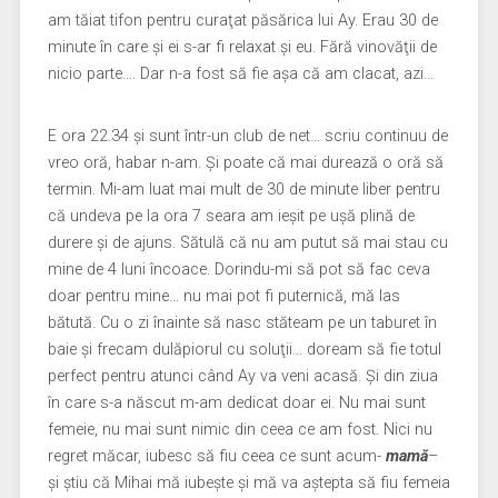
am tăiat tifon pentru curaţat păsărica lui Ay. Erau 30 de
minute în care şi ei s-ar fi relaxat şi eu. Fără vinovăţii de
nicio parte…. Dar n-a fost să fie aşa că am clacat, azi…
E ora 22.34 şi sunt într-un club de net… scriu continuu de
vreo oră, habar n-am. Şi poate că mai durează o oră să
termin. Mi-am luat mai mult de 30 de minute liber pentru
că undeva pe la ora 7 seara am ieşit pe uşă plină de
durere şi de ajuns. Sătulă că nu am putut să mai stau cu
mine de 4 luni încoace. Dorindu-mi să pot să fac ceva
doar pentru mine… nu mai pot fi puternică, mă las
bătută. Cu o zi înainte să nasc stăteam pe un taburet în
baie şi frecam dulăpiorul cu soluţii… doream să fie totul
perfect pentru atunci când Ay va veni acasă. Şi din ziua
în care s-a născut m-am dedicat doar ei. Nu mai sunt
femeie, nu mai sunt nimic din ceea ce am fost. Nici nu
regret măcar, iubesc să fiu ceea ce sunt acum-
mamă
–
şi ştiu că Mihai mă iubeşte şi mă va aştepta să fiu femeia