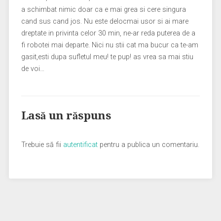
a schimbat nimic doar ca e mai grea si cere singura
cand sus cand jos. Nu este delocmai usor si ai mare
dreptate in privinta celor 30 min, ne-ar reda puterea de a
fi robotei mai departe. Nici nu stii cat ma bucur ca te-am
gasit,esti dupa sufletul meu! te pup! as vrea sa mai stiu
de voi…
Lasă un răspuns
Trebuie să fii
autentificat
pentru a publica un comentariu.