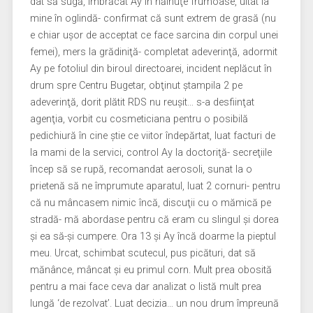
dat să sugă, îmbrăcat Ay în hăinuţe frumoase, uitat la
mine în oglindă- confirmat că sunt extrem de grasă (nu
e chiar uşor de acceptat ce face sarcina din corpul unei
femei), mers la grădiniţă- completat adeverinţă, adormit
Ay pe fotoliul din biroul directoarei, incident neplăcut în
drum spre Centru Bugetar, obţinut ştampila 2 pe
adeverinţă, dorit plătit RDS nu reuşit… s-a desfiinţat
agenţia, vorbit cu cosmeticiana pentru o posibilă
pedichiură în cine ştie ce viitor îndepărtat, luat facturi de
la mami de la servici, control Ay la doctoriţă- secreţiile
încep să se rupă, recomandat aerosoli, sunat la o
prietenă să ne împrumute aparatul, luat 2 cornuri- pentru
că nu mâncasem nimic încă, discuţii cu o mămică pe
stradă- mă abordase pentru că eram cu slingul şi dorea
şi ea să-şi cumpere. Ora 13 şi Ay încă doarme la pieptul
meu. Urcat, schimbat scutecul, pus picături, dat să
mănânce, mâncat şi eu primul corn. Mult prea obosită
pentru a mai face ceva dar analizat o listă mult prea
lungă ‘de rezolvat’. Luat decizia… un nou drum împreună