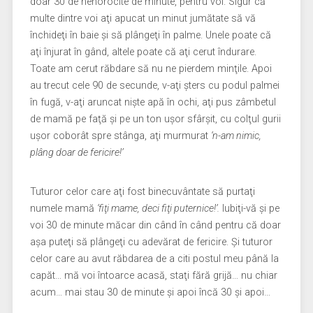
doar 30 de nenorocite de minute, pentru voi. Sigur că
multe dintre voi aţi apucat un minut jumătate să vă
închideţi în baie şi să plângeţi în palme. Unele poate că
aţi înjurat în gând, altele poate că aţi cerut îndurare.
Toate am cerut răbdare să nu ne pierdem minţile. Apoi
au trecut cele 90 de secunde, v-aţi şters cu podul palmei
în fugă, v-aţi aruncat nişte apă în ochi, aţi pus zâmbetul
de mamă pe faţă şi pe un ton uşor sfârşit, cu colţul gurii
uşor coborât spre stânga, aţi murmurat
‘n-am nimic,
plâng doar de fericire!’
Tuturor celor care aţi fost binecuvântate să purtaţi
numele mamă
‘fiţi mame, deci fiţi puternice!’.
Iubiţi-vă şi pe
voi 30 de minute măcar din când în când pentru că doar
aşa puteţi să plângeţi cu adevărat de fericire. Şi tuturor
celor care au avut răbdarea de a citi postul meu până la
capăt… mă voi întoarce acasă, staţi fără grijă… nu chiar
acum… mai stau 30 de minute şi apoi încă 30 şi apoi…