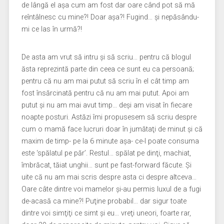
de lângă el aşa cum am fost dar oare când pot să mă
reîntâlnesc cu mine?! Doar aşa?! Fugind… şi nepăsându-
mi ce las în urmă?!
De asta am vrut să intru şi să scriu… pentru că blogul
ăsta reprezintă parte din ceea ce sunt eu ca persoană;
pentru că nu am mai putut să scriu în el cât timp am
fost însărcinată pentru că nu am mai putut. Apoi am
putut şi nu am mai avut timp… deşi am visat în fiecare
noapte posturi. Astăzi îmi propusesem să scriu despre
cum o mamă face lucruri doar în jumătaţi de minut şi că
maxim de timp- pe la 6 minute aşa- ce-l poate consuma
este ‘spălatul pe păr’. Restul… spălat pe dinţi, machiat,
îmbrăcat, tăiat unghii… sunt pe fast-forward făcute. Şi
uite că nu am mai scris despre asta ci despre altceva…
Oare câte dintre voi mamelor şi-au permis luxul de a fugi
de-acasă ca mine?! Puţine probabil… dar sigur toate
dintre voi simţiţi ce simt şi eu… vreţi uneori, foarte rar,