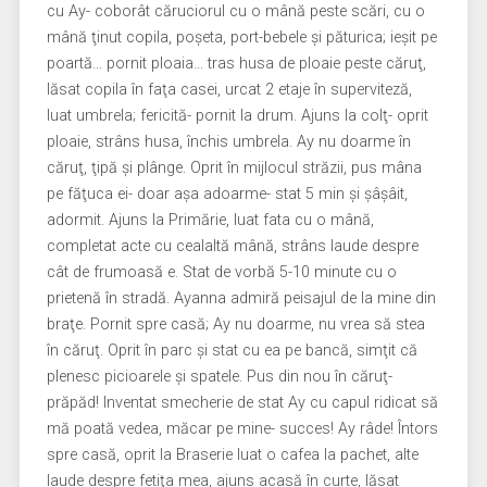
cu Ay- coborât căruciorul cu o mână peste scări, cu o
mână ţinut copila, poşeta, port-bebele şi păturica; ieşit pe
poartă… pornit ploaia… tras husa de ploaie peste căruţ,
lăsat copila în faţa casei, urcat 2 etaje în superviteză,
luat umbrela; fericită- pornit la drum. Ajuns la colţ- oprit
ploaie, strâns husa, închis umbrela. Ay nu doarme în
căruţ, ţipă şi plânge. Oprit în mijlocul străzii, pus mâna
pe făţuca ei- doar aşa adoarme- stat 5 min şi şâşâit,
adormit. Ajuns la Primărie, luat fata cu o mână,
completat acte cu cealaltă mână, strâns laude despre
cât de frumoasă e. Stat de vorbă 5-10 minute cu o
prietenă în stradă. Ayanna admiră peisajul de la mine din
braţe. Pornit spre casă; Ay nu doarme, nu vrea să stea
în căruţ. Oprit în parc şi stat cu ea pe bancă, simţit că
plenesc picioarele şi spatele. Pus din nou în căruţ-
prăpăd! Inventat smecherie de stat Ay cu capul ridicat să
mă poată vedea, măcar pe mine- succes! Ay râde! Întors
spre casă, oprit la Braserie luat o cafea la pachet, alte
laude despre fetiţa mea, ajuns acasă în curte, lăsat