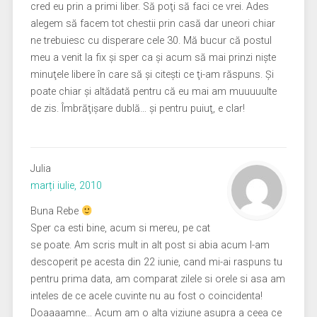
cred eu prin a primi liber. Să poţi să faci ce vrei. Ades
alegem să facem tot chestii prin casă dar uneori chiar
ne trebuiesc cu disperare cele 30. Mă bucur că postul
meu a venit la fix şi sper ca şi acum să mai prinzi nişte
minuţele libere în care să şi citeşti ce ţi-am răspuns. Şi
poate chiar şi altădată pentru că eu mai am muuuuulte
de zis. Îmbrăţişare dublă… şi pentru puiuţ, e clar!
Julia
marți iulie, 2010
Buna Rebe
Sper ca esti bine, acum si mereu, pe cat
se poate. Am scris mult in alt post si abia acum l-am
descoperit pe acesta din 22 iunie, cand mi-ai raspuns tu
pentru prima data, am comparat zilele si orele si asa am
inteles de ce acele cuvinte nu au fost o coincidenta!
Doaaaamne… Acum am o alta viziune asupra a ceea ce