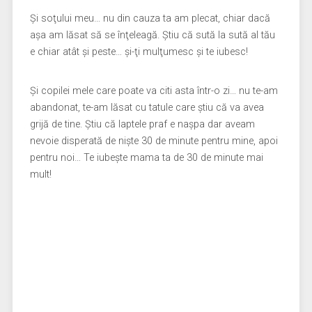
Şi soţului meu… nu din cauza ta am plecat, chiar dacă
aşa am lăsat să se înţeleagă. Ştiu că sută la sută al tău
e chiar atât şi peste… şi-ţi mulţumesc şi te iubesc!
Şi copilei mele care poate va citi asta într-o zi… nu te-am
abandonat, te-am lăsat cu tatule care ştiu că va avea
grijă de tine. Ştiu că laptele praf e naşpa dar aveam
nevoie disperată de nişte 30 de minute pentru mine, apoi
pentru noi… Te iubeşte mama ta de 30 de minute mai
mult!