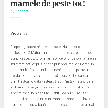
mamele de peste tot!
by
Rebecca
Views: 76
Respect şi supremă consideraţie! Nu, nu este noua
melodie BUG Mafia şi nicio ironie, este starea mea de
spirit. Respect tuturor mamelor de oriunde s-ar afla ele şi
indiferent câţi copii s-ar afla prin preajma lor. Poate unul,
poate mulţi. Poate unul încă nenăscut sau poate unul
pierdut. Sunt
mame
deopotrivă, toate. Celor care au
primit măcar o dată vestea că sunt însărcinate şi care
au bănuit că viaţa lor se va schimba complet le ofer
sincera mea închinăciune. Pentru că nu e uşor să fi
mamă şi pentru că nu sunt manuale care să te înveţe
cum se ia decizia bună sau care este drumul de urmat.