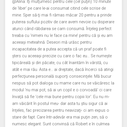
@Alina: Îţi mulţumesc pentru cele (cel puţin) 10 minute
de ‘liber’ pe care le-ai consumat citind cele scrise de
mine. Sper să-ţi mai fi rămas măcar 20 pentru a prinde
puterea suflului pozitiv de care avem nevoie cu disperare
atunci când răbdarea se cam consumă. Înţeleg perfect
treaba cu ‘nimeni nu le face ca mine’ pentru că şi eu am
aceeaşi meteahnă. Deseori mă urăsc pentru
incapacitatea de a putea accepta că un praf poate fi
şters cu aceeaşi precizie cu care o fac eu… Se numeşte
tipicăreală şi din păcate, cu cât înaintăm în vârstă, cu
atât e mai rău. Asta e… ai dreptate, dacă încerci să atingi
perfecţiunea personală suporţi consecinţele. Mă bucur
nespus să pot dialoga cu mame care nu se văicăresc la
modul ‘nu mai pot, să ai un copil e o corvoadă’ ci care
învaţă să fie ‘cele mai bune pentru copiii lor’. Eu nu m-
am văicărit în postul meu- dar asta tu ştiu sigur că ai
înţeles, fac precizarea pentru neavizaţi- ci am expus o
stare de fapt. Care într-adevăr era mai puţin zen, să o
numesc elegant. Sunt convinsă că Robert e în culmea