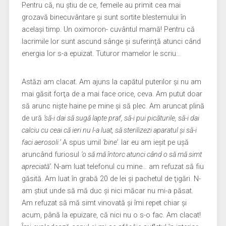
Pentru că, nu ştiu de ce, femeile au primit cea mai
grozavă binecuvântare şi sunt sortite blestemului în
acelaşi timp. Un oximoron- cuvântul mamă! Pentru că
lacrimile lor sunt ascund sânge şi suferinţă atunci când
energia lor s-a epuizat. Tuturor mamelor le scriu…
Astăzi am clacat. Am ajuns la capătul puterilor şi nu am
mai găsit forţa de a mai face orice, ceva. Am putut doar
să arunc nişte haine pe mine şi să plec. Am aruncat plină
de ură
‘să-i dai să sugă lapte praf, să-i pui picăturile, să-i dai
calciu cu ceai că ieri nu l-a luat, să sterilizezi aparatul şi să-i
faci aerosoli.’
A spus umil
‘bine’
. Iar eu am ieşit pe uşă
aruncând furiosul
‘o să mă întorc atunci când o să mă simt
apreciată’
. N-am luat telefonul cu mine… am refuzat să fiu
găsită. Am luat în grabă 20 de lei şi pachetul de ţigări. N-
am ştiut unde să mă duc şi nici măcar nu mi-a păsat.
Am refuzat să mă simt vinovată şi îmi repet chiar şi
acum, până la epuizare, că nici nu o s-o fac. Am clacat!