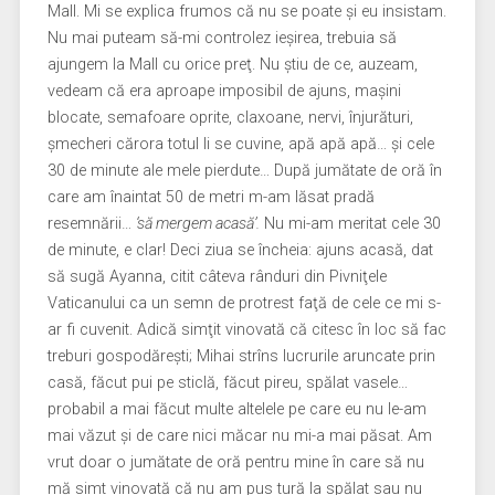
Mall. Mi se explica frumos că nu se poate şi eu insistam.
Nu mai puteam să-mi controlez ieşirea, trebuia să
ajungem la Mall cu orice preţ. Nu ştiu de ce, auzeam,
vedeam că era aproape imposibil de ajuns, maşini
blocate, semafoare oprite, claxoane, nervi, înjurături,
şmecheri cărora totul li se cuvine, apă apă apă… şi cele
30 de minute ale mele pierdute… După jumătate de oră în
care am înaintat 50 de metri m-am lăsat pradă
resemnării…
‘să mergem acasă’.
Nu mi-am meritat cele 30
de minute, e clar! Deci ziua se încheia: ajuns acasă, dat
să sugă Ayanna, citit câteva rânduri din Pivniţele
Vaticanului ca un semn de protrest faţă de cele ce mi s-
ar fi cuvenit. Adică simţit vinovată că citesc în loc să fac
treburi gospodăreşti; Mihai strîns lucrurile aruncate prin
casă, făcut pui pe sticlă, făcut pireu, spălat vasele…
probabil a mai făcut multe altelele pe care eu nu le-am
mai văzut şi de care nici măcar nu mi-a mai păsat. Am
vrut doar o jumătate de oră pentru mine în care să nu
mă simt vinovată că nu am pus tură la spălat sau nu