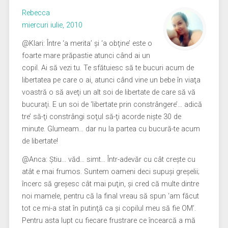
Rebecca
miercuri iulie, 2010
@Klari: Între ‘a merita’ şi ‘a obţine’ este o
foarte mare prăpastie atunci când ai un
copil. Ai să vezi tu. Te sfătuiesc să te bucuri acum de
libertatea pe care o ai, atunci când vine un bebe în viaţa
voastră o să aveţi un alt soi de libertate de care să vă
bucuraţi. E un soi de ‘libertate prin constrângere’… adică
tre’ să-ţi constrângi soţul să-ţi acorde nişte 30 de
minute. Glumeam… dar nu la partea cu bucură-te acum
de libertate!
@Anca: Ştiu… văd… simt… Într-adevăr cu cât creşte cu
atât e mai frumos. Suntem oameni deci supuşi greşelii;
încerc să greşesc cât mai puţin, şi cred că multe dintre
noi mamele, pentru că la final vreau să spun ‘am făcut
tot ce mi-a stat în putinţă ca şi copilul meu să fie OM’.
Pentru asta lupt cu fiecare frustrare ce încearcă a mă