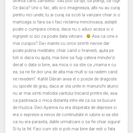
diferita cand zambesti. Sau poti sa tipi, sa plangi, sa fugi!
Ce daca? Unii o fac, altii si-o imagineaza, altii nu au curaj
pentru nici unele, tu ai curaj sa scoti la vanzare chiar si o
martoaga si fara sa ii faci reclama mincinoasa, astepti
poate o cumpara cineva, daca nu o aduci acasa si o
ingrijesti si zici ca poate data viitoare…
Asa ca cine e
mai curajos? Da-i inainte cu orice sinmti nevoie dar
poate putina meditatie, chiar cand o hranesti, ajuta pe
toti si daca nu ajuta, mai bine sa fugi cateva minute/zi
decat o data si bine, aia mica o sa stie ca „mama e cu
ea, sa ne fie dor una de alta mai mult si sa radem cand
ne revedem”. Kahlil Gibran avea el o poezie de dragoste
cu spicele de grau, daca ar sta unite in manunchi atunci
nu ar mai simti melodia vantului trecand printre ele, asa
ca pastreaza o mica distanta intre ele ca sa se bucure
de muzica. Deci Ayanna nu era disperata de depresie ci
era o expresie a nevoii de continuitate in iubirie si ea stie
ca nu era parasita, datile urmatoare o sa fie chiar sigura!
Si tu la fel. Faci cum stii si poti mai bine dar esti o fata