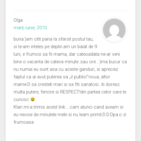
Olga
marți iunie, 2010
buna:)am citit pana la sfarsit postul tau,
si te-am inteles pe deplin.am un baiat de 9
luni, e frumos sa fii mama, dar cateoadata ne-ar veni
bine o vacanta de cateva minute..sau ore…:)ma bucur ca
nu numai eu sunt asa cu aceste ganduri, si apreciez
faptul ca ai avut puterea sa „il publici”noua, altor
mame:D sa cresteti mari si sa fiti sanatosi…iti doresc
multa putere, fericire si RESPECT!din partea celor care te
cunosc
Klari mi-a trimis acest link…..cam atunci cand aveam si
eu nevoie de minutele mele si nu leam primit:D:D:Dpa.o zi
frumoasa