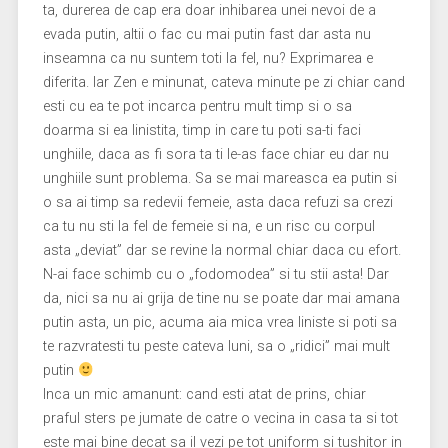
ta, durerea de cap era doar inhibarea unei nevoi de a
evada putin, altii o fac cu mai putin fast dar asta nu
inseamna ca nu suntem toti la fel, nu? Exprimarea e
diferita. Iar Zen e minunat, cateva minute pe zi chiar cand
esti cu ea te pot incarca pentru mult timp si o sa
doarma si ea linistita, timp in care tu poti sa-ti faci
unghiile, daca as fi sora ta ti le-as face chiar eu dar nu
unghiile sunt problema. Sa se mai mareasca ea putin si
o sa ai timp sa redevii femeie, asta daca refuzi sa crezi
ca tu nu sti la fel de femeie si na, e un risc cu corpul
asta „deviat” dar se revine la normal chiar daca cu efort.
N-ai face schimb cu o „fodomodea” si tu stii asta! Dar
da, nici sa nu ai grija de tine nu se poate dar mai amana
putin asta, un pic, acuma aia mica vrea liniste si poti sa
te razvratesti tu peste cateva luni, sa o „ridici” mai mult
putin
Inca un mic amanunt: cand esti atat de prins, chiar
praful sters pe jumate de catre o vecina in casa ta si tot
este mai bine decat sa il vezi pe tot uniform si tushitor in