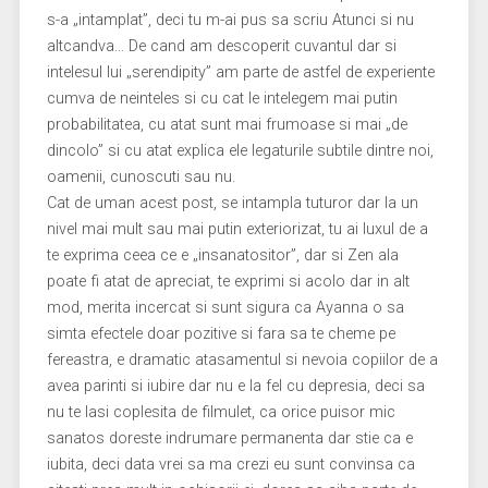
s-a „intamplat”, deci tu m-ai pus sa scriu Atunci si nu
altcandva… De cand am descoperit cuvantul dar si
intelesul lui „serendipity” am parte de astfel de experiente
cumva de neinteles si cu cat le intelegem mai putin
probabilitatea, cu atat sunt mai frumoase si mai „de
dincolo” si cu atat explica ele legaturile subtile dintre noi,
oamenii, cunoscuti sau nu.
Cat de uman acest post, se intampla tuturor dar la un
nivel mai mult sau mai putin exteriorizat, tu ai luxul de a
te exprima ceea ce e „insanatositor”, dar si Zen ala
poate fi atat de apreciat, te exprimi si acolo dar in alt
mod, merita incercat si sunt sigura ca Ayanna o sa
simta efectele doar pozitive si fara sa te cheme pe
fereastra, e dramatic atasamentul si nevoia copiilor de a
avea parinti si iubire dar nu e la fel cu depresia, deci sa
nu te lasi coplesita de filmulet, ca orice puisor mic
sanatos doreste indrumare permanenta dar stie ca e
iubita, deci data vrei sa ma crezi eu sunt convinsa ca