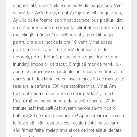
singură fata, urcat 2 etaje dus parte din bagaje sus. Venit
vecină luat Ay în braţe, urcat 2 etaje dus alte bagaje sus,
Ay urlă că-i e foame, schimbat scutece, pus picături, dat
să mănânce, joacă cu omiduţa, plimbat prin casă să nu
mai plîngă, mâncat în viteză cornul 2, pregătit bagaj
pentru ora ei de înot de la ora 19; venit Mihai acasă,
pornit la drum… oprit la prietenă- luat aparatul de
aerosoli, pornit furtună; plecat prin ploaie… trafic bocat,
inundaţii imposibil de trecut! Simţit că mor de nervi… Şi-
acum sentimentele şi gândurile… în timpul orei de înot, în
care s-ar fi dus Mihai cu ea, aveam şi eu 30 de minute de
relaxare la cafenea. 30!!! Aşa stabilisem cu Mihai. Am
trăit toată ziua cu speranţa că seara de la 7 şi 5 cel
târziu, mă voi putea bucura de puţină relaxare. 30 de
minute, atât trebuia!!! Atât aveam nevoie să-mi încarc
bateriile, 30 de minute nenorocite! Apoi puteam intra şi eu
la bazin să-i văd- aşa prevede regulamentul- şi puteam
să-i filmez fetiţei mele prima ei oră de înot alături de tatăl