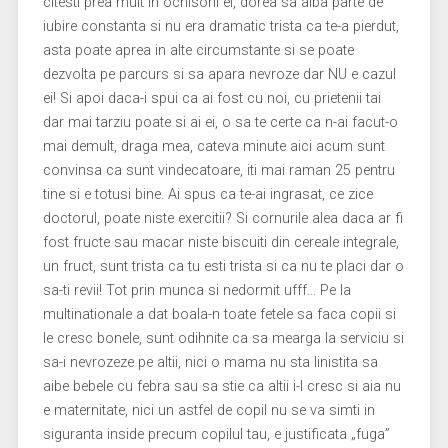
citesti prea mult in ochisorii ei, dorea sa aiba parte de
iubire constanta si nu era dramatic trista ca te-a pierdut,
asta poate aprea in alte circumstante si se poate
dezvolta pe parcurs si sa apara nevroze dar NU e cazul
ei! Si apoi daca-i spui ca ai fost cu noi, cu prietenii tai
dar mai tarziu poate si ai ei, o sa te certe ca n-ai facut-o
mai demult, draga mea, cateva minute aici acum sunt
convinsa ca sunt vindecatoare, iti mai raman 25 pentru
tine si e totusi bine. Ai spus ca te-ai ingrasat, ce zice
doctorul, poate niste exercitii? Si cornurile alea daca ar fi
fost fructe sau macar niste biscuiti din cereale integrale,
un fruct, sunt trista ca tu esti trista si ca nu te placi dar o
sa-ti revii! Tot prin munca si nedormit ufff… Pe la
multinationale a dat boala-n toate fetele sa faca copii si
le cresc bonele, sunt odihnite ca sa mearga la serviciu si
sa-i nevrozeze pe altii, nici o mama nu sta linistita sa
aibe bebele cu febra sau sa stie ca altii i-l cresc si aia nu
e maternitate, nici un astfel de copil nu se va simti in
siguranta inside precum copilul tau, e justificata „fuga”