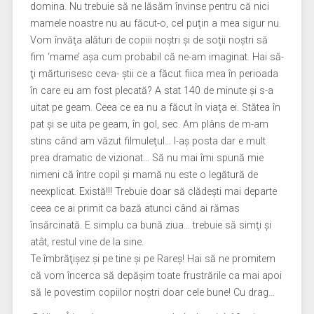
domina. Nu trebuie să ne lăsăm învinse pentru că nici
mamele noastre nu au făcut-o, cel puţin a mea sigur nu.
Vom învăţa alături de copiii noştri şi de soţii noştri să
fim ‘mame’ aşa cum probabil că ne-am imaginat. Hai să-
ţi mărturisesc ceva- ştii ce a făcut fiica mea în perioada
în care eu am fost plecată? A stat 140 de minute şi s-a
uitat pe geam. Ceea ce ea nu a făcut în viaţa ei. Stătea în
pat şi se uita pe geam, în gol, sec. Am plâns de m-am
stins când am văzut filmuleţul… l-aş posta dar e mult
prea dramatic de vizionat… Să nu mai îmi spună mie
nimeni că între copil şi mamă nu este o legătură de
neexplicat. Există!!! Trebuie doar să clădeşti mai departe
ceea ce ai primit ca bază atunci când ai rămas
însărcinată. E simplu ca bună ziua… trebuie să simţi şi
atât, restul vine de la sine.
Te îmbrăţişez şi pe tine şi pe Rareş! Hai să ne promitem
că vom încerca să depăşim toate frustrările ca mai apoi
să le povestim copiilor noştri doar cele bune! Cu drag…