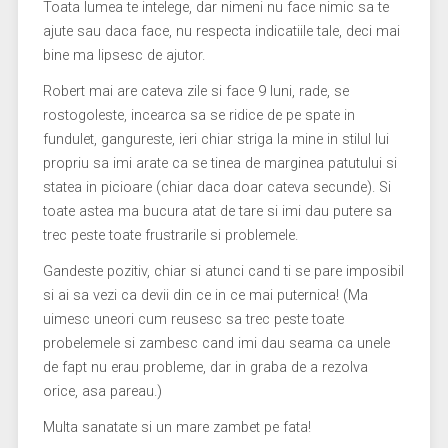
Toata lumea te intelege, dar nimeni nu face nimic sa te
ajute sau daca face, nu respecta indicatiile tale, deci mai
bine ma lipsesc de ajutor.
Robert mai are cateva zile si face 9 luni, rade, se
rostogoleste, incearca sa se ridice de pe spate in
fundulet, gangureste, ieri chiar striga la mine in stilul lui
propriu sa imi arate ca se tinea de marginea patutului si
statea in picioare (chiar daca doar cateva secunde). Si
toate astea ma bucura atat de tare si imi dau putere sa
trec peste toate frustrarile si problemele.
Gandeste pozitiv, chiar si atunci cand ti se pare imposibil
si ai sa vezi ca devii din ce in ce mai puternica! (Ma
uimesc uneori cum reusesc sa trec peste toate
probelemele si zambesc cand imi dau seama ca unele
de fapt nu erau probleme, dar in graba de a rezolva
orice, asa pareau.)
Multa sanatate si un mare zambet pe fata!