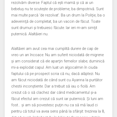
rezolvăm diverse. Faptul că eşti mamă şi că ai un
bebeluş nu te scuteşte de probleme, ba dimpotrivă. Sunt
mai multe parcă ‘de rezolvat’. Ba un drum la Poliţie, ba o
adeverinţă de completat, ba un vaccin de făcut. Toate
sunt drumuri şi trebuiesc făcute. Iar ieri m-am simţit
puternică. Alaltăieri nu.
Alaltăieri am avut cea mai cumplită durere de cap de
vreo un an încoace. Nu am suferit niciodată de migrene
şi am considerat că ele aparţin femeilor slabe; duminică
mi-a explodat capul. Am luat un algocalmin în ciuda
faptului că pe prospect scria că nu, dacă alăptezi. Nu
am făcut niciodată de când sunt cu Ayanna la purtător
chestii inconştiente. Dar a trebuit să iau o fiolă. Am
crezut că o să clachez dar când medicamentul şi-a
făcut efectul am crezut că sunt iar puternică. Şi luni am
fost… şi am să povestesc puţin nu ca să mă laud ci
pentru că totul va avea sens până la sfârşit: trezirea la 8,