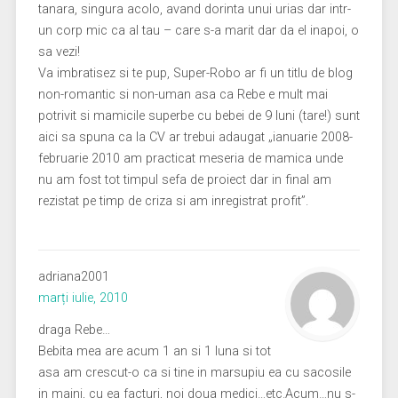
tanara, singura acolo, avand dorinta unui urias dar intr-
un corp mic ca al tau – care s-a marit dar da el inapoi, o
sa vezi!
Va imbratisez si te pup, Super-Robo ar fi un titlu de blog
non-romantic si non-uman asa ca Rebe e mult mai
potrivit si mamicile superbe cu bebei de 9 luni (tare!) sunt
aici sa spuna ca la CV ar trebui adaugat „ianuarie 2008-
februarie 2010 am practicat meseria de mamica unde
nu am fost tot timpul sefa de proiect dar in final am
rezistat pe timp de criza si am inregistrat profit”.
adriana2001
marți iulie, 2010
draga Rebe…
Bebita mea are acum 1 an si 1 luna si tot
asa am crescut-o ca si tine in marsupiu ea cu sacosile
in maini, cu ea facturi, noi doua medici…etc.Acum…nu s-