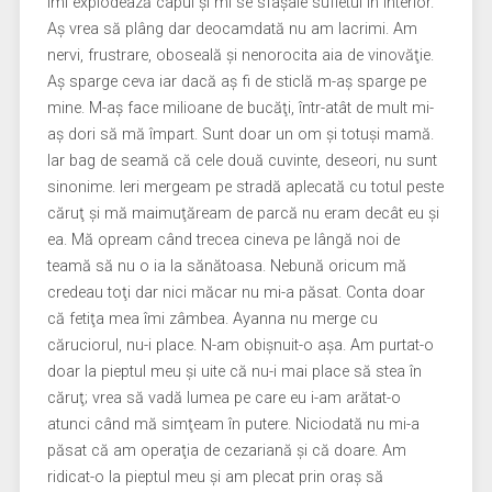
Îmi explodează capul şi mi se sfâşâie sufletul în interior.
Aş vrea să plâng dar deocamdată nu am lacrimi. Am
nervi, frustrare, oboseală şi nenorocita aia de vinovăţie.
Aş sparge ceva iar dacă aş fi de sticlă m-aş sparge pe
mine. M-aş face milioane de bucăţi, într-atât de mult mi-
aş dori să mă împart. Sunt doar un om şi totuşi mamă.
Iar bag de seamă că cele două cuvinte, deseori, nu sunt
sinonime. Ieri mergeam pe stradă aplecată cu totul peste
căruţ şi mă maimuţăream de parcă nu eram decât eu şi
ea. Mă opream când trecea cineva pe lângă noi de
teamă să nu o ia la sănătoasa. Nebună oricum mă
credeau toţi dar nici măcar nu mi-a păsat. Conta doar
că fetiţa mea îmi zâmbea. Ayanna nu merge cu
căruciorul, nu-i place. N-am obişnuit-o aşa. Am purtat-o
doar la pieptul meu şi uite că nu-i mai place să stea în
căruţ; vrea să vadă lumea pe care eu i-am arătat-o
atunci când mă simţeam în putere. Niciodată nu mi-a
păsat că am operaţia de cezariană şi că doare. Am
ridicat-o la pieptul meu şi am plecat prin oraş să