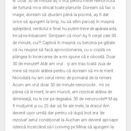
ei. Doar 30 de minute aş fi vrut pentru mine! Nenorocita
de furtună mi-a stricat toate planurile. Doream să fac o
magie, doream să zburăm până la piscină, aş fi dat
orice să ajungem la timp, nu să stîm parcaţi în maşină
aşteptând; verdictul e final
‘nu putem trece de apăraia asta,
tre să ne întoarcem’.
Simţeam că mor! Aş fi cerşit cele 30
de minute, cui?! Captivă în maşină cu benzina pe gătate
că nu reuşise să facă aprovizionarea, cu o copilă ce
plângea în încercarea de a-mi spune că e obosită. Doar
30 de minute!!! Atât am vrut… şi am tras toată ziua de
mine să rezolv atâtea pentru că doream să mi le merit.
Niciodată nu am cerut nimic de pomană de la nimeni.
Acum am vrut doar 30 de minute nenorocite… mi se
părea că le merit, le-am muncit, am rezolvat atâtea de
dimineaţă, nu le cer pe degeaba. 30 de nenorocite!!! M-aş
fi mulţumit şi cu 25 dar să fie ale mele, la dracu! Am
devenit uşor umilă dar pentru că după înot era
‘de
rezolvat’
aerul condiţionat la Auchan am devenit aproape
isterică încercând să-l conving pe Mihai să ajungem la