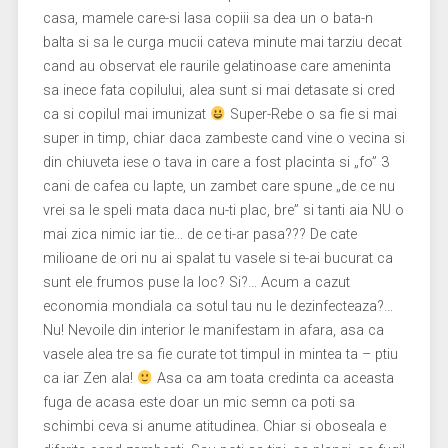
casa, mamele care-si lasa copiii sa dea un o bata-n
balta si sa le curga mucii cateva minute mai tarziu decat
cand au observat ele raurile gelatinoase care ameninta
sa inece fata copilului, alea sunt si mai detasate si cred
ca si copilul mai imunizat
Super-Rebe o sa fie si mai
super in timp, chiar daca zambeste cand vine o vecina si
din chiuveta iese o tava in care a fost placinta si „fo” 3
cani de cafea cu lapte, un zambet care spune „de ce nu
vrei sa le speli mata daca nu-ti plac, bre” si tanti aia NU o
mai zica nimic iar tie… de ce ti-ar pasa??? De cate
milioane de ori nu ai spalat tu vasele si te-ai bucurat ca
sunt ele frumos puse la loc? Si?… Acum a cazut
economia mondiala ca sotul tau nu le dezinfecteaza?…
Nu! Nevoile din interior le manifestam in afara, asa ca
vasele alea tre sa fie curate tot timpul in mintea ta – ptiu
ca iar Zen ala!
Asa ca am toata credinta ca aceasta
fuga de acasa este doar un mic semn ca poti sa
schimbi ceva si anume atitudinea. Chiar si oboseala e