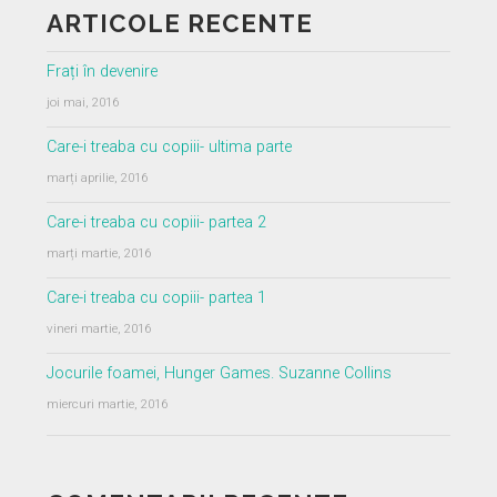
ARTICOLE RECENTE
Frați în devenire
joi mai, 2016
Care-i treaba cu copiii- ultima parte
marți aprilie, 2016
Care-i treaba cu copiii- partea 2
marți martie, 2016
Care-i treaba cu copiii- partea 1
vineri martie, 2016
Jocurile foamei, Hunger Games. Suzanne Collins
miercuri martie, 2016