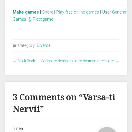
Make games
|
Share
|
Play free online games
|
User Generated
Games @ Pictogame
Category:
Diverse
←
Block Bach
Scrisoare deschisa catre doamna directoare!
→
3 Comments on “
Varsa-ti
Nervii
”
timea