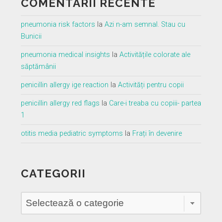
COMENTARII RECENTE
pneumonia risk factors
la
Azi n-am semnal. Stau cu
Bunicii
pneumonia medical insights
la
Activitățile colorate ale
săptămânii
penicillin allergy ige reaction
la
Activități pentru copii
penicillin allergy red flags
la
Care-i treaba cu copiii- partea
1
otitis media pediatric symptoms
la
Frați în devenire
CATEGORII
Categorii